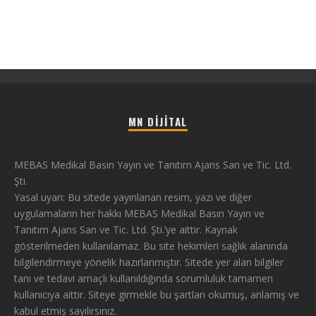
MN DIJITAL
MEBAS Medikal Basın Yayın ve Tanıtım Ajans San ve Tic. Ltd.
Şti.
Yasal uyarı: Bu sitede yayınlanan resim, yazı ve diğer
uygulamaların her hakkı MEBAS Medikal Basın Yayın ve
Tanıtım Ajans San ve Tic. Ltd. Şti.’ye aittir. Kaynak
gösterilmeden kullanılamaz. Bu site hekimleri sağlık alanında
bilgilendirmeye yönelik hazırlanmıştır. Sitede yer alan bilgiler
tanı ve tedavi amaçlı kullanıldığında sorumluluk tamamen
kullanıcıya aittir. Siteye girmekle bu şartları okumuş, anlamış ve
kabul etmiş sayılırsınız.