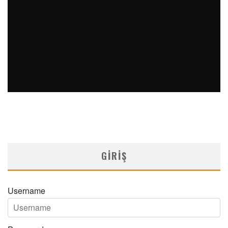
BAŞ AĞRISI NEDENIYLE SÜLÜK UYGULAMASINDAN SONRA
GELIŞEN BIR ALERJIK REAKSIYON: OLGU SUNUMU
MNDijital Medical Network
Arşiv Yazılar
05/06/2025
GIRIŞ
Username