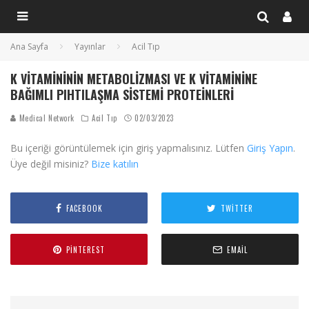
Ana Sayfa
Yayınlar
Acil Tıp
K VITAMINININ METABOLIZMASI VE K VITAMININE
BAĞIMLI PIHTILAŞMA SISTEMI PROTEINLERI
Medical Network
Acil Tıp
02/03/2023
Bu içeriği görüntülemek için giriş yapmalısınız. Lütfen
Giriş Yapın
.
Üye değil misiniz?
Bize katılın
FACEBOOK
TWITTER
PINTEREST
EMAIL