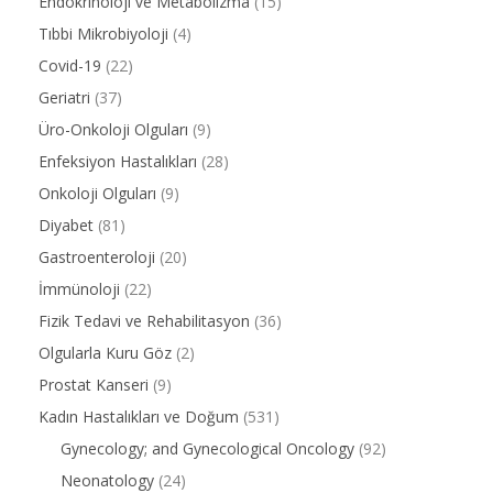
Endokrinoloji ve Metabolizma
(15)
Tıbbi Mikrobiyoloji
(4)
Covid-19
(22)
Geriatri
(37)
Üro-Onkoloji Olguları
(9)
Enfeksiyon Hastalıkları
(28)
Onkoloji Olguları
(9)
Diyabet
(81)
Gastroenteroloji
(20)
İmmünoloji
(22)
Fizik Tedavi ve Rehabilitasyon
(36)
Olgularla Kuru Göz
(2)
Prostat Kanseri
(9)
Kadın Hastalıkları ve Doğum
(531)
Gynecology; and Gynecological Oncology
(92)
Neonatology
(24)