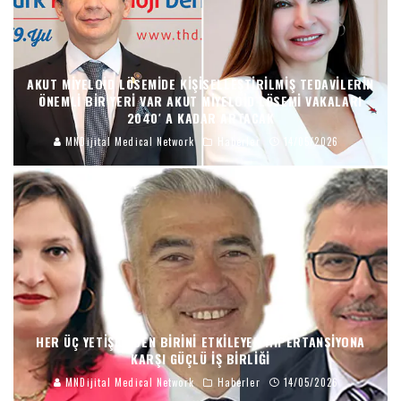
AKUT MIYELOID LÖSEMIDE KIŞISELLEŞTIRILMIŞ TEDAVILERIN
ÖNEMLI BIR YERI VAR AKUT MIYELOID LÖSEMI VAKALARI
2040′ A KADAR ARTACAK
MNDijital Medical Network
Haberler
14/05/2026
HER ÜÇ YETIŞKINDEN BIRINI ETKILEYEN HIPERTANSIYONA
KARŞI GÜÇLÜ İŞ BIRLIĞI
MNDijital Medical Network
Haberler
14/05/2026