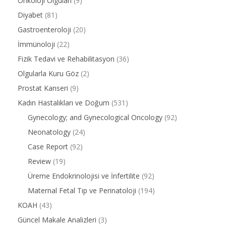
Onkoloji Olguları
(9)
Diyabet
(81)
Gastroenteroloji
(20)
İmmünoloji
(22)
Fizik Tedavi ve Rehabilitasyon
(36)
Olgularla Kuru Göz
(2)
Prostat Kanseri
(9)
Kadın Hastalıkları ve Doğum
(531)
Gynecology; and Gynecological Oncology
(92)
Neonatology
(24)
Case Report
(92)
Review
(19)
Üreme Endokrinolojisi ve İnfertilite
(92)
Maternal Fetal Tıp ve Perinatoloji
(194)
KOAH
(43)
Güncel Makale Analizleri
(3)