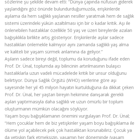
sözlerine şu şekilde devam etti: “Dünya çapında nüfusun giderek
yaşlandığını göz önünde bulundurduğumuzda, erişkinlerde
aşılama da hem sağlıklı yaşlanan nesiller yaratmak hem de sağlık
sistemi üzerindeki yükün azaltılması için bir o kadar kritik. Aşı ile
önlenebilen hastalıklar özellikle 50 yaş ve üzeri bireylerde azalan
bağışıklıkla birlikte artış gösteriyor. Erişkinlerde aşılar sadece
hastalıkları önlemekle kalmıyor aynı zamanda sağlıklı yaş alma
ve kaliteli bir yaşam sürmek anlamına da geliyor.”
Aşıların sadece bireyi değil, toplumu da koruduğunu ifade eden
Prof. Dr. Ünal, toplumda aşı bilincinin artırılmasının bulaşıcı
hastalıklarla uzun vadeli mücadelede kritik bir unsur olduğunu
belirtiyor. Dünya Sağlık Örgütü (WHO) verilerine göre aşı
sayesinde her yıl 45 milyon hayatın kurtulduğuna da dikkat çeken
Prof. Dr. Ünal, her yaştan bireyin hekimine danışarak gerekli
aşıları yaptırmasıyla daha sağlıklı ve uzun ömürlü bir toplum
oluşturmanın mümkün olacağını söylüyor.
Yaşam boyu bağışıklamanın önemini vurgulayan Prof. Dr. Ünal;
“Hem çocuklar hem de biz yetişkinler yaşam boyu bağışıklama ile
ölüme yol açabilecek pek çok hastalıktan korunabiliriz. Çocuk ya
da yetişkin fark etmeksizin, yaşamın her döneminde (yaşam