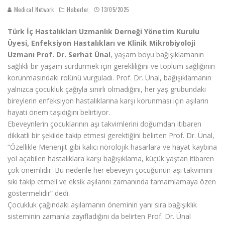
Medical Network
Haberler
13/05/2025
Türk İç Hastalıkları Uzmanlık Derneği Yönetim Kurulu
Üyesi, Enfeksiyon Hastalıkları ve Klinik Mikrobiyoloji
Uzmanı Prof. Dr. Serhat Ünal
, yaşam boyu bağışıklamanın
sağlıklı bir yaşam sürdürmek için gerekliliğini ve toplum sağlığının
korunmasındaki rolünü vurguladı. Prof. Dr. Ünal, bağışıklamanın
yalnızca çocukluk çağıyla sınırlı olmadığını, her yaş grubundaki
bireylerin enfeksiyon hastalıklarına karşı korunması için aşıların
hayati önem taşıdığını belirtiyor.
Ebeveynlerin çocuklarının aşı takvimlerini doğumdan itibaren
dikkatli bir şekilde takip etmesi gerektiğini belirten Prof. Dr. Ünal,
“Özellikle Menenjit gibi kalıcı nörolojik hasarlara ve hayat kaybına
yol açabilen hastalıklara karşı bağışıklama, küçük yaştan itibaren
çok önemlidir. Bu nedenle her ebeveyn çocuğunun aşı takvimini
sıkı takip etmeli ve eksik aşılarını zamanında tamamlamaya özen
göstermelidir” dedi.
Çocukluk çağındaki aşılamanın öneminin yanı sıra bağışıklık
sisteminin zamanla zayıfladığını da belirten Prof. Dr. Ünal