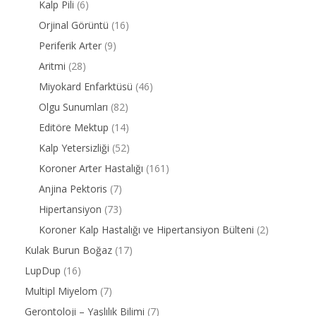
Kalp Pili
(6)
Orjinal Görüntü
(16)
Periferik Arter
(9)
Aritmi
(28)
Miyokard Enfarktüsü
(46)
Olgu Sunumları
(82)
Editöre Mektup
(14)
Kalp Yetersizliği
(52)
Koroner Arter Hastalığı
(161)
Anjina Pektoris
(7)
Hipertansiyon
(73)
Koroner Kalp Hastalığı ve Hipertansiyon Bülteni
(2)
Kulak Burun Boğaz
(17)
LupDup
(16)
Multipl Miyelom
(7)
Gerontoloji – Yaşlılık Bilimi
(7)