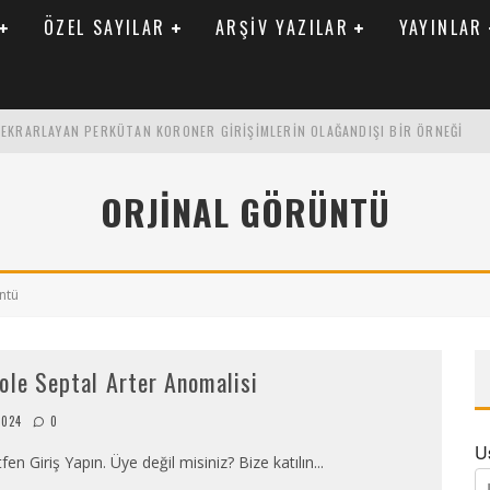
ÖZEL SAYILAR
ARŞIV YAZILAR
YAYINLAR
 TEKRARLAYAN PERKÜTAN KORONER GIRIŞIMLERIN OLAĞANDIŞI BIR ÖRNEĞI
LARAK TRIGLISERID/HDL ORANININ DEĞERLENDIRILMESI
ORJINAL GÖRÜNTÜ
ENIK KATSAYI ILE ARASINDAKI İLIŞKI
ntü
ole Septal Arter Anomalisi
2024
0
U
fen Giriş Yapın. Üye değil misiniz? Bize katılın
...