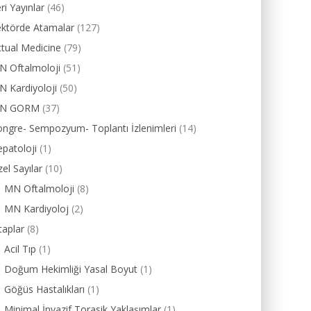
ri Yayınlar
(46)
ektörde Atamalar
(127)
tual Medicine
(79)
N Oftalmoloji
(51)
 Kardiyoloji
(50)
N GORM
(37)
ngre- Sempozyum- Toplantı İzlenimleri
(14)
patoloji
(1)
el Sayılar
(10)
MN Oftalmoloji
(8)
MN Kardiyoloj
(2)
taplar
(8)
Acil Tıp
(1)
Doğum Hekimliği Yasal Boyut
(1)
Göğüs Hastalıkları
(1)
Minimal İnvazif Torasik Yaklaşımlar
(1)