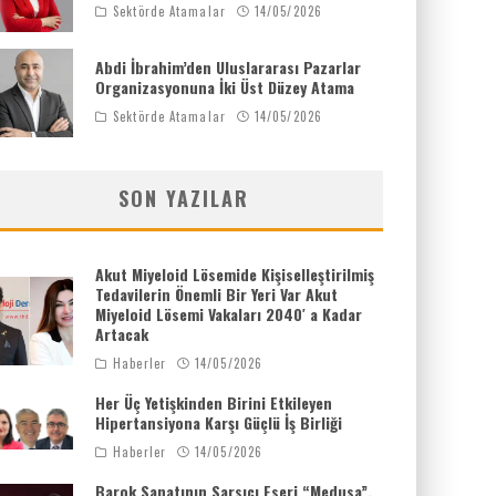
Sektörde Atamalar
14/05/2026
Abdi İbrahim’den Uluslararası Pazarlar
Organizasyonuna İki Üst Düzey Atama
Sektörde Atamalar
14/05/2026
SON YAZILAR
Akut Miyeloid Lösemide Kişiselleştirilmiş
Tedavilerin Önemli Bir Yeri Var Akut
Miyeloid Lösemi Vakaları 2040′ a Kadar
Artacak
Haberler
14/05/2026
Her Üç Yetişkinden Birini Etkileyen
Hipertansiyona Karşı Güçlü İş Birliği
Haberler
14/05/2026
Barok Sanatının Sarsıcı Eseri “Medusa”,