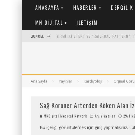
ANASAYFA
HABERLER
DERGILIK
MN DIJITAL
İLETIŞIM
GÜNCEL
YIRMI İKI STENT VE “RAILROAD PATTERN”:
SAFEN VEN GREFT HASTALIĞI ILE İLIŞKILI O
KORONER ARTER KALSIYUM SKORUNUN ATEROJ
MN KARDIYOLOJI YIL 33 SAYI 2 2026
Ana Sayfa
Yayınlar
Kardiyoloji
Orjinal Görü
Sağ Koroner Arterden Köken Alan İz
MNDijital Medical Network
Arşiv Yazılar
29/11/
Bu içeriği görüntülemek için giriş yapmalısınız. Lüt