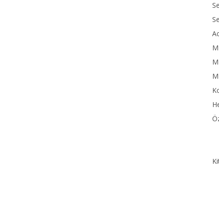
Se
S
Ac
M
MN
M
Ko
He
Öz
Ki