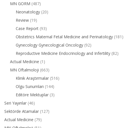
MN GORM
(487)
Neonatology
(20)
Review
(19)
Case Report
(93)
Obstetrics Maternal Fetal Medicine and Perinatology
(181)
Gynecology Gynecological Oncology
(92)
Reproductive Medicine Endocrinology and Infertility
(82)
Actual Medicine
(1)
MN Oftalmoloji
(663)
Klinik Araştırmalar
(516)
Olgu Sunumları
(144)
Editöre Mektuplar
(3)
Seri Yayınlar
(46)
Sektörde Atamalar
(127)
Actual Medicine
(79)
MN Oftalmoloji
(51)