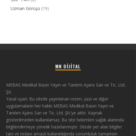
Uzman Görüşü
(19)
MN DIJITAL
MEBAS Medikal Basın Yayın ve Tanıtım Ajans San ve Tic. Ltd.
Şti.
Yasal uyarı: Bu sitede yayınlanan resim, yazı ve diğer
uygulamaların her hakkı MEBAS Medikal Basın Yayın ve
Tanıtım Ajans San ve Tic. Ltd. Şti.’ye aittir. Kaynak
gösterilmeden kullanılamaz. Bu site hekimleri sağlık alanında
bilgilendirmeye yönelik hazırlanmıştır. Sitede yer alan bilgiler
tanı ve tedavi amaçlı kullanıldığında sorumluluk tamamen