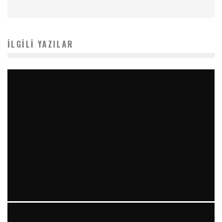
İLGILI YAZILAR
AILE HEKIMLERININ VE ACIL SERVIS ÇALIŞANI HEKIMLERIN