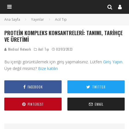
Ana Sayfa
Yayınlar
Acil Tıp
PROTEIN KOMPLEKS KONSANTRELERI: TANIMI, TARIHÇE
VE ÜRETIMI
Medical Network
Acil Tıp
02/03/2023
Bu içeriği görüntülemek için giriş yapmalısınız. Lütfen
Giriş Yapın
.
Üye değil misiniz?
Bize katılın
FACEBOOK
TWITTER
PINTEREST
EMAIL