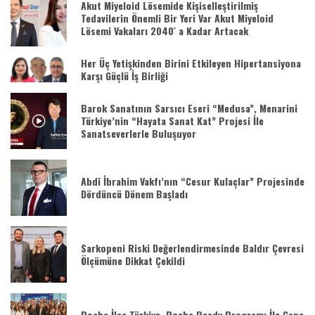
Akut Miyeloid Lösemide Kişiselleştirilmiş
Tedavilerin Önemli Bir Yeri Var Akut Miyeloid
Lösemi Vakaları 2040′ a Kadar Artacak
Her Üç Yetişkinden Birini Etkileyen Hipertansiyona
Karşı Güçlü İş Birliği
Barok Sanatının Sarsıcı Eseri “Medusa”, Menarini
Türkiye’nin “Hayata Sanat Kat” Projesi İle
Sanatseverlerle Buluşuyor
Abdi İbrahim Vakfı’nın “Cesur Kulaçlar” Projesinde
Dördüncü Dönem Başladı
Sarkopeni Riski Değerlendirmesinde Baldır Çevresi
Ölçümüne Dikkat Çekildi
Roche İlaç Türkiye, Roche Ready Programı İle Genç