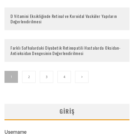
D Vitamini Eksikliğinde Retinal ve Koroidal Vasküler Yapıların
Değerlendirilmesi
Farklı Safhalardaki Diyabetik Retinopatili Hastalarda Oksidan-
Antioksidan Dengesinin Değerlendirilmesi
1
2
3
4
GIRIŞ
Username