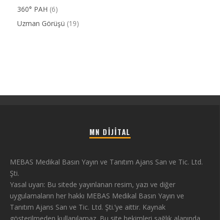
360° PAH
(6)
Uzman Görüşü
(19)
MN DIJITAL
MEBAS Medikal Basın Yayın ve Tanıtım Ajans San ve Tic. Ltd.
Şti.
Yasal uyarı: Bu sitede yayınlanan resim, yazı ve diğer
uygulamaların her hakkı MEBAS Medikal Basın Yayın ve
Tanıtım Ajans San ve Tic. Ltd. Şti.’ye aittir. Kaynak
gösterilmeden kullanılamaz. Bu site hekimleri sağlık alanında