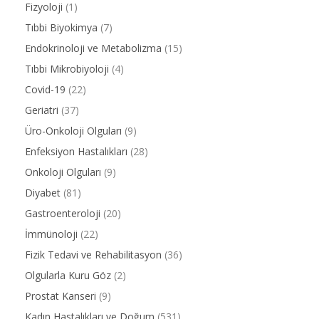
Fizyoloji
(1)
Tıbbi Biyokimya
(7)
Endokrinoloji ve Metabolizma
(15)
Tıbbi Mikrobiyoloji
(4)
Covid-19
(22)
Geriatri
(37)
Üro-Onkoloji Olguları
(9)
Enfeksiyon Hastalıkları
(28)
Onkoloji Olguları
(9)
Diyabet
(81)
Gastroenteroloji
(20)
İmmünoloji
(22)
Fizik Tedavi ve Rehabilitasyon
(36)
Olgularla Kuru Göz
(2)
Prostat Kanseri
(9)
Kadın Hastalıkları ve Doğum
(531)