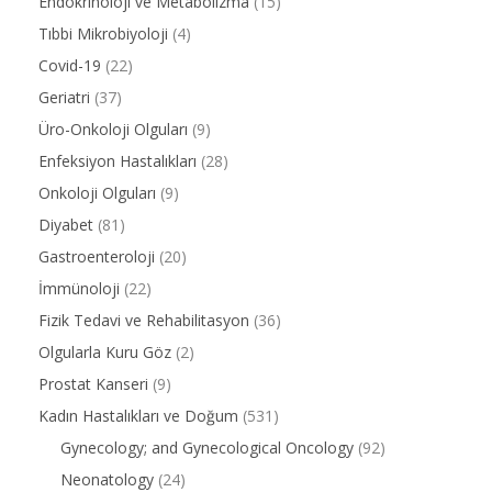
Endokrinoloji ve Metabolizma
(15)
Tıbbi Mikrobiyoloji
(4)
Covid-19
(22)
Geriatri
(37)
Üro-Onkoloji Olguları
(9)
Enfeksiyon Hastalıkları
(28)
Onkoloji Olguları
(9)
Diyabet
(81)
Gastroenteroloji
(20)
İmmünoloji
(22)
Fizik Tedavi ve Rehabilitasyon
(36)
Olgularla Kuru Göz
(2)
Prostat Kanseri
(9)
Kadın Hastalıkları ve Doğum
(531)
Gynecology; and Gynecological Oncology
(92)
Neonatology
(24)