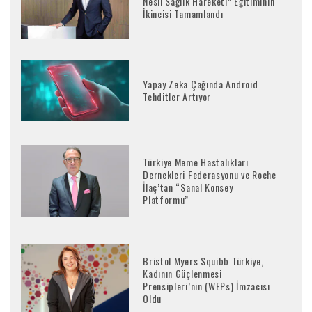
Nesil Sağlık Hareketi” Eğitiminin
İkincisi Tamamlandı
Yapay Zeka Çağında Android
Tehditler Artıyor
Türkiye Meme Hastalıkları
Dernekleri Federasyonu ve Roche
İlaç’tan “Sanal Konsey
Platformu”
Bristol Myers Squibb Türkiye,
Kadının Güçlenmesi
Prensipleri’nin (WEPs) İmzacısı
Oldu