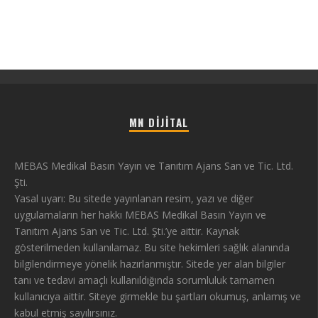
MN DIJITAL
MEBAS Medikal Basın Yayın ve Tanıtım Ajans San ve Tic. Ltd.
Şti.
Yasal uyarı: Bu sitede yayınlanan resim, yazı ve diğer
uygulamaların her hakkı MEBAS Medikal Basın Yayın ve
Tanıtım Ajans San ve Tic. Ltd. Şti.’ye aittir. Kaynak
gösterilmeden kullanılamaz. Bu site hekimleri sağlık alanında
bilgilendirmeye yönelik hazırlanmıştır. Sitede yer alan bilgiler
tanı ve tedavi amaçlı kullanıldığında sorumluluk tamamen
kullanıcıya aittir. Siteye girmekle bu şartları okumuş, anlamış ve
kabul etmiş sayılırsınız.