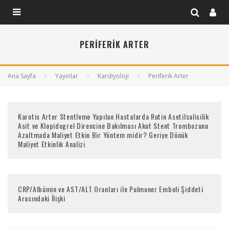
PERIFERIK ARTER
Ana Sayfa
Yayınlar
Kardiyoloji
Periferik Arter
Karotis Arter Stentleme Yapılan Hastalarda Rutin Asetilsalisilik
Asit ve Klopidogrel Direncine Bakılması Akut Stent Trombozunu
Azaltmada Maliyet Etkin Bir Yöntem midir? Geriye Dönük
Maliyet Etkinlik Analizi
CRP/Albümin ve AST/ALT Oranları ile Pulmoner Emboli Şiddeti
Arasındaki İlişki