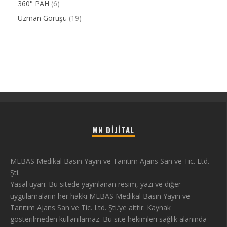
360° PAH
(6)
Uzman Görüşü
(19)
MN DIJITAL
MEBAS Medikal Basın Yayın ve Tanıtım Ajans San ve Tic. Ltd.
Şti.
Yasal uyarı: Bu sitede yayınlanan resim, yazı ve diğer
uygulamaların her hakkı MEBAS Medikal Basın Yayın ve
Tanıtım Ajans San ve Tic. Ltd. Şti.’ye aittir. Kaynak
gösterilmeden kullanılamaz. Bu site hekimleri sağlık alanında