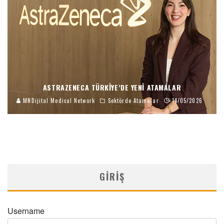
ASTRAZENECA TÜRKIYE’DE YENI ATAMALAR
MNDijital Medical Network
Sektörde Atamalar
14/05/2026
GIRIŞ
Username