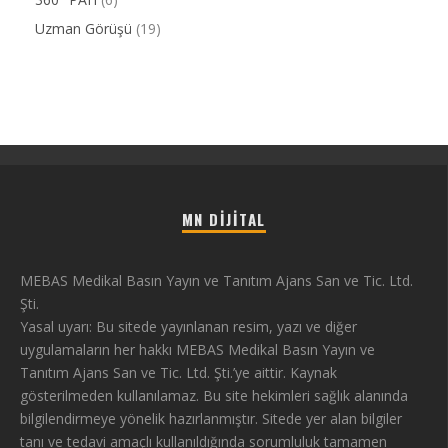
Uzman Görüşü
(19)
MN DIJITAL
MEBAS Medikal Basın Yayın ve Tanıtım Ajans San ve Tic. Ltd.
Şti.
Yasal uyarı: Bu sitede yayınlanan resim, yazı ve diğer
uygulamaların her hakkı MEBAS Medikal Basın Yayın ve
Tanıtım Ajans San ve Tic. Ltd. Şti.’ye aittir. Kaynak
gösterilmeden kullanılamaz. Bu site hekimleri sağlık alanında
bilgilendirmeye yönelik hazırlanmıştır. Sitede yer alan bilgiler
tanı ve tedavi amaçlı kullanıldığında sorumluluk tamamen