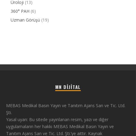
Üroloji
(13)
360° PAH
(6)
Uzman Görüşü
(19)
MN DIJITAL
MEBAS Medikal Basın Yayın ve Tanıtım Ajans San ve Tic. Ltd.
Şti.
Yasal uyarı: Bu sitede yayınlanan resim, yazı ve diğer
uygulamaların her hakkı MEBAS Medikal Basın Yayın ve
Tanıtım Ajans San ve Tic. Ltd. Şti.’ye aittir. Kaynak