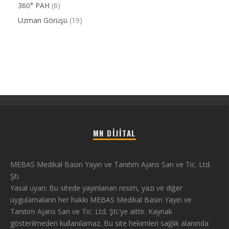
360° PAH
(6)
Uzman Görüşü
(19)
MN DIJITAL
MEBAS Medikal Basın Yayın ve Tanıtım Ajans San ve Tic. Ltd.
Şti.
Yasal uyarı: Bu sitede yayınlanan resim, yazı ve diğer
uygulamaların her hakkı MEBAS Medikal Basın Yayın ve
Tanıtım Ajans San ve Tic. Ltd. Şti.’ye aittir. Kaynak
gösterilmeden kullanılamaz. Bu site hekimleri sağlık alanında