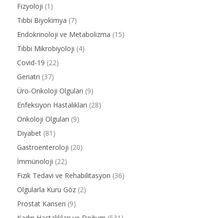
Fizyoloji
(1)
Tıbbi Biyokimya
(7)
Endokrinoloji ve Metabolizma
(15)
Tıbbi Mikrobiyoloji
(4)
Covid-19
(22)
Geriatri
(37)
Üro-Onkoloji Olguları
(9)
Enfeksiyon Hastalıkları
(28)
Onkoloji Olguları
(9)
Diyabet
(81)
Gastroenteroloji
(20)
İmmünoloji
(22)
Fizik Tedavi ve Rehabilitasyon
(36)
Olgularla Kuru Göz
(2)
Prostat Kanseri
(9)
Kadın Hastalıkları ve Doğum
(531)