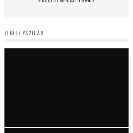
MNDijital Medical Network
İLGILI YAZILAR