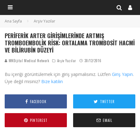
Ana Sayfa
Arşiv Yazılar
PERIFERIK ARTER GIRIŞIMLERINDE ARTMIŞ
TROMBOEMBOLIK RISK: ORTALAMA TROMBOSIT HACMI
VE BILIRUBIN DÜZEYI
MNDijital Medical Network
Arşiv Yazılar
30/12/2016
Bu içeriği görüntülemek için giriş yapmalısınız. Lütfen
Giriş Yapın
.
Üye değil misiniz?
Bize katılın
FACEBOOK
TWITTER
PINTEREST
EMAIL