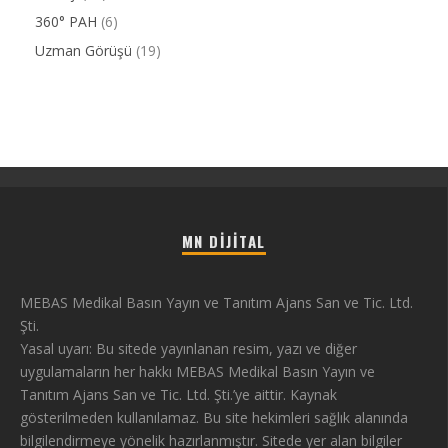
360° PAH
(6)
Uzman Görüşü
(19)
MN DIJITAL
MEBAS Medikal Basın Yayın ve Tanıtım Ajans San ve Tic. Ltd.
Şti.
Yasal uyarı: Bu sitede yayınlanan resim, yazı ve diğer
uygulamaların her hakkı MEBAS Medikal Basın Yayın ve
Tanıtım Ajans San ve Tic. Ltd. Şti.’ye aittir. Kaynak
gösterilmeden kullanılamaz. Bu site hekimleri sağlık alanında
bilgilendirmeye yönelik hazırlanmıştır. Sitede yer alan bilgiler