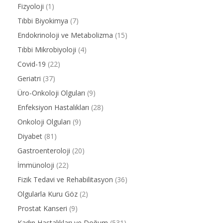
Fizyoloji
(1)
Tıbbi Biyokimya
(7)
Endokrinoloji ve Metabolizma
(15)
Tıbbi Mikrobiyoloji
(4)
Covid-19
(22)
Geriatri
(37)
Üro-Onkoloji Olguları
(9)
Enfeksiyon Hastalıkları
(28)
Onkoloji Olguları
(9)
Diyabet
(81)
Gastroenteroloji
(20)
İmmünoloji
(22)
Fizik Tedavi ve Rehabilitasyon
(36)
Olgularla Kuru Göz
(2)
Prostat Kanseri
(9)
Kadın Hastalıkları ve Doğum
(531)