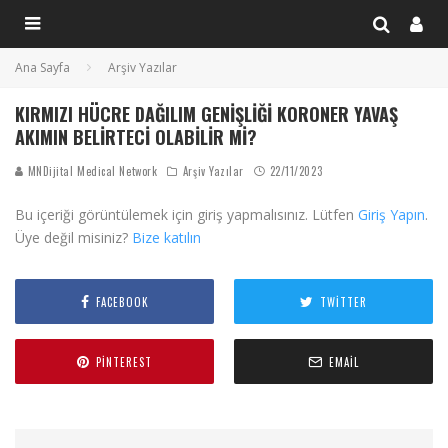
Ana Sayfa
Arşiv Yazılar
KIRMIZI HÜCRE DAĞILIM GENIŞLIĞI KORONER YAVAŞ
AKIMIN BELIRTECI OLABILIR MI?
MNDijital Medical Network
Arşiv Yazılar
22/11/2023
Bu içeriği görüntülemek için giriş yapmalısınız. Lütfen
Giriş Yapın
.
Üye değil misiniz?
Bize katılın
FACEBOOK
TWITTER
PINTEREST
EMAIL