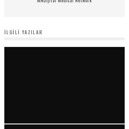
MNDijital Medical Network
İLGILI YAZILAR