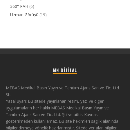
360° PAH
(6)
Uzman Görüşü
(19)
MN DIJITAL
MEBAS Medikal Basın Yayın ve Tanıtım Ajans San ve Tic. Ltd.
Şti.
Yasal uyarı: Bu sitede yayınlanan resim, yazı ve diğer
uygulamaların her hakkı MEBAS Medikal Basın Yayın ve
Tanıtım Ajans San ve Tic. Ltd. Şti.’ye aittir. Kaynak
gösterilmeden kullanılamaz. Bu site hekimleri sağlık alanında
bilgilendirmeye yönelik hazırlanmıştır. Sitede yer alan bilgiler