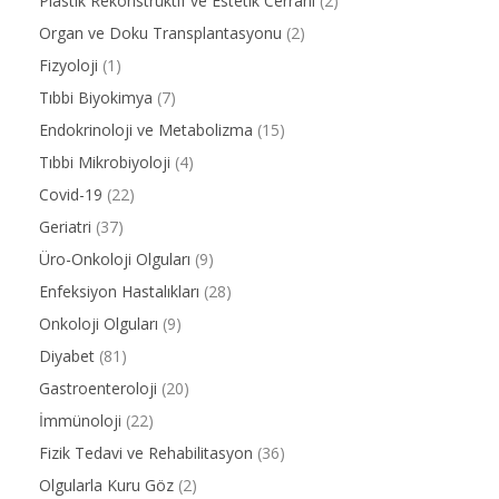
Plastik Rekonstrüktif ve Estetik Cerrahi
(2)
Organ ve Doku Transplantasyonu
(2)
Fizyoloji
(1)
Tıbbi Biyokimya
(7)
Endokrinoloji ve Metabolizma
(15)
Tıbbi Mikrobiyoloji
(4)
Covid-19
(22)
Geriatri
(37)
Üro-Onkoloji Olguları
(9)
Enfeksiyon Hastalıkları
(28)
Onkoloji Olguları
(9)
Diyabet
(81)
Gastroenteroloji
(20)
İmmünoloji
(22)
Fizik Tedavi ve Rehabilitasyon
(36)
Olgularla Kuru Göz
(2)