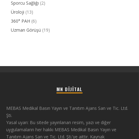
Sporcu Sağlığı
(2)
Üroloji
(13)
360° PAH
(6)
Uzman Görüşü
(19)
MN DIJITAL
MEBAS Medikal Basın Yayın ve Tanıtım Ajans San ve Tic. Ltd.
Şti.
Yasal uyarı: Bu sitede yayınlanan resim, yazı ve diğer
uygulamaların her hakkı MEBAS Medikal Basın Yayın ve
Tanıtım Ajans San ve Tic. Ltd. Şti.’ye aittir. Kaynak