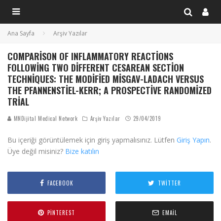
Ana Sayfa
Arşiv Yazılar
COMPARISON OF INFLAMMATORY REACTIONS
FOLLOWING TWO DIFFERENT CESAREAN SECTION
TECHNIQUES: THE MODIFIED MISGAV-LADACH VERSUS
THE PFANNENSTIEL-KERR; A PROSPECTIVE RANDOMIZED
TRIAL
MNDijital Medical Network
Arşiv Yazılar
29/04/2019
Bu içeriği görüntülemek için giriş yapmalısınız. Lütfen
Giriş Yapın
.
Üye değil misiniz?
Bize katılın
FACEBOOK
TWITTER
PINTEREST
EMAIL