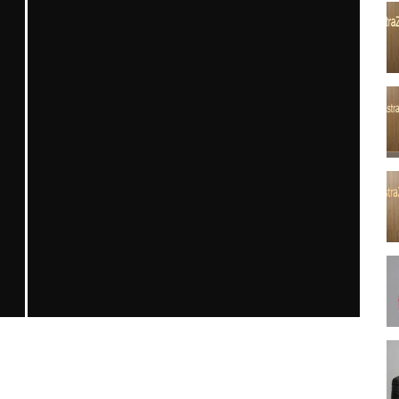
N
INTRAHEPATIC CHOLESTASIS OF PREGNANCY: A
NARRATIVE REVIEW
MNDijital Medical Network
Arşiv Yazılar