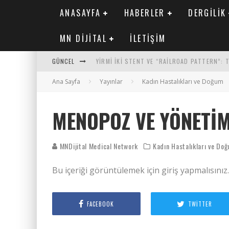
ANASAYFA
HABERLER
DERGILIK
MN DIJITAL
İLETIŞIM
GÜNCEL
YIRMI İKI STENT VE “RAILROAD PATTERN”:
Ana Sayfa
SAFEN VEN GREFT HASTALIĞI ILE İLIŞKILI O
Yayınlar
Kadın Hastalıkları ve Doğum
KORONER ARTER KALSIYUM SKORUNUN ATEROJ
MENOPOZ VE YÖNETI
MN KARDIYOLOJI YIL 33 SAYI 2 2026
MNDijital Medical Network
Kadın Hastalıkları ve Do
Bu içeriği görüntülemek için giriş yapmalısınız
FACEBOOK
TWITTER