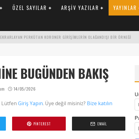
ÖZEL SAYILAR
ARŞIV YAZILAR
YAYINLAR
 TEKRARLAYAN PERKÜTAN KORONER GIRIŞIMLERIN OLAĞANDIŞI BIR ÖRNEĞI
LARAK TRIGLISERID/HDL ORANININ DEĞERLENDIRILMESI
ENIK KATSAYI ILE ARASINDAKI İLIŞKI
MINE BUGÜNDEN BAKIŞ
ğum
14/05/2026
U
. Lütfen
Giriş Yapın
. Üye değil misiniz?
Bize katılın
P
PINTEREST
EMAIL