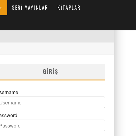
SERI YAYINLAR
KITAPLAR
GIRIŞ
sername
assword