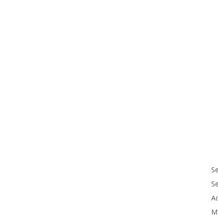
Se
S
Ac
M