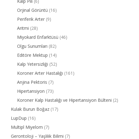
Kalp Pili
(6)
Orjinal Görüntü
(16)
Periferik Arter
(9)
Aritmi
(28)
Miyokard Enfarktüsü
(46)
Olgu Sunumları
(82)
Editöre Mektup
(14)
Kalp Yetersizliği
(52)
Koroner Arter Hastalığı
(161)
Anjina Pektoris
(7)
Hipertansiyon
(73)
Koroner Kalp Hastalığı ve Hipertansiyon Bülteni
(2)
Kulak Burun Boğaz
(17)
LupDup
(16)
Multipl Miyelom
(7)
Gerontoloji – Yaşlılık Bilimi
(7)