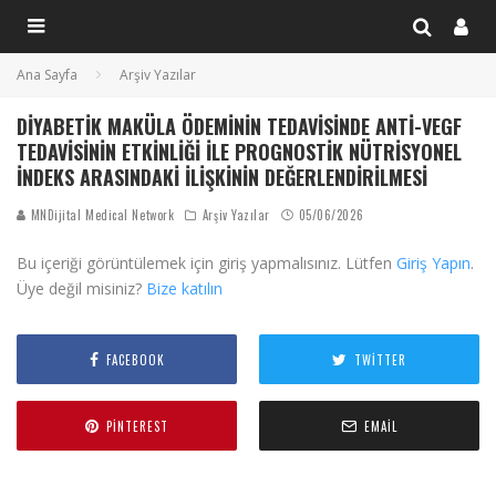
Ana Sayfa
Arşiv Yazılar
DIYABETIK MAKÜLA ÖDEMININ TEDAVISINDE ANTI-VEGF
TEDAVISININ ETKINLIĞI ILE PROGNOSTIK NÜTRISYONEL
İNDEKS ARASINDAKI İLIŞKININ DEĞERLENDIRILMESI
MNDijital Medical Network
Arşiv Yazılar
05/06/2026
Bu içeriği görüntülemek için giriş yapmalısınız. Lütfen
Giriş Yapın
.
Üye değil misiniz?
Bize katılın
FACEBOOK
TWITTER
PINTEREST
EMAIL