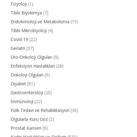
Fizyoloji
(1)
Tıbbi Biyokimya
(7)
Endokrinoloji ve Metabolizma
(15)
Tıbbi Mikrobiyoloji
(4)
Covid-19
(22)
Geriatri
(37)
Üro-Onkoloji Olguları
(9)
Enfeksiyon Hastalıkları
(28)
Onkoloji Olguları
(9)
Diyabet
(81)
Gastroenteroloji
(20)
İmmünoloji
(22)
Fizik Tedavi ve Rehabilitasyon
(36)
Olgularla Kuru Göz
(2)
Prostat Kanseri
(9)
Kadın Hastalıkları ve Doğum
(531)