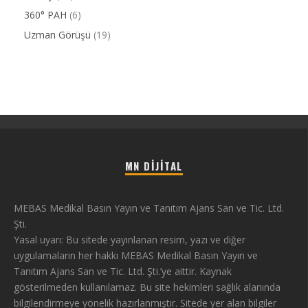
360° PAH
(6)
Uzman Görüşü
(19)
MN DIJITAL
MEBAS Medikal Basın Yayın ve Tanıtım Ajans San ve Tic. Ltd.
Şti.
Yasal uyarı: Bu sitede yayınlanan resim, yazı ve diğer
uygulamaların her hakkı MEBAS Medikal Basın Yayın ve
Tanıtım Ajans San ve Tic. Ltd. Şti.’ye aittir. Kaynak
gösterilmeden kullanılamaz. Bu site hekimleri sağlık alanında
bilgilendirmeye yönelik hazırlanmıştır. Sitede yer alan bilgiler