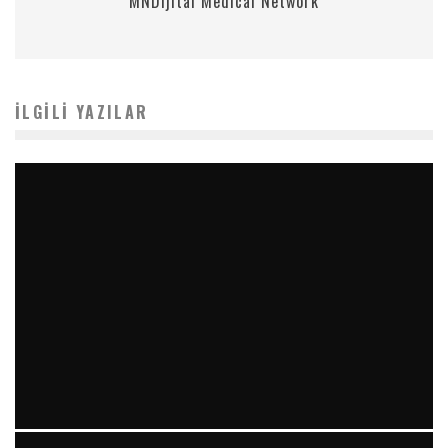
MNDijital Medical Network
İLGILI YAZILAR