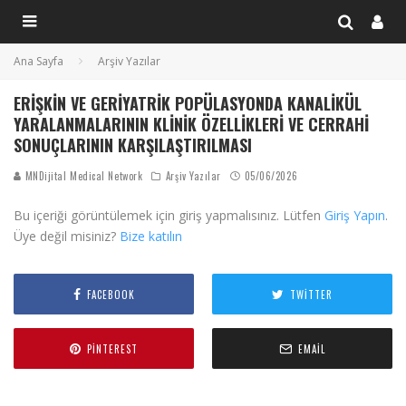
Ana Sayfa
Arşiv Yazılar
ERIŞKIN VE GERIYATRIK POPÜLASYONDA KANALIKÜL
YARALANMALARININ KLINIK ÖZELLIKLERI VE CERRAHI
SONUÇLARININ KARŞILAŞTIRILMASI
MNDijital Medical Network
Arşiv Yazılar
05/06/2026
Bu içeriği görüntülemek için giriş yapmalısınız. Lütfen
Giriş Yapın
.
Üye değil misiniz?
Bize katılın
FACEBOOK
TWITTER
PINTEREST
EMAIL