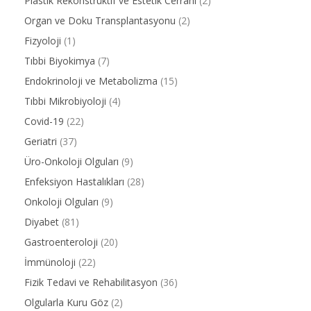
Plastik Rekonstrüktif ve Estetik Cerrahi
(2)
Organ ve Doku Transplantasyonu
(2)
Fizyoloji
(1)
Tıbbi Biyokimya
(7)
Endokrinoloji ve Metabolizma
(15)
Tıbbi Mikrobiyoloji
(4)
Covid-19
(22)
Geriatri
(37)
Üro-Onkoloji Olguları
(9)
Enfeksiyon Hastalıkları
(28)
Onkoloji Olguları
(9)
Diyabet
(81)
Gastroenteroloji
(20)
İmmünoloji
(22)
Fizik Tedavi ve Rehabilitasyon
(36)
Olgularla Kuru Göz
(2)