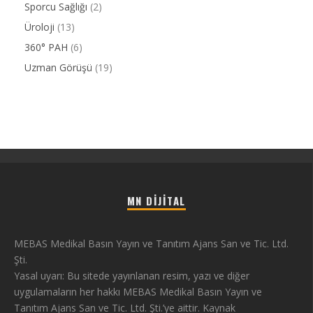
Sporcu Sağlığı
(2)
Üroloji
(13)
360° PAH
(6)
Uzman Görüşü
(19)
MN DIJITAL
MEBAS Medikal Basın Yayın ve Tanıtım Ajans San ve Tic. Ltd.
Şti.
Yasal uyarı: Bu sitede yayınlanan resim, yazı ve diğer
uygulamaların her hakkı MEBAS Medikal Basın Yayın ve
Tanıtım Ajans San ve Tic. Ltd. Şti.’ye aittir. Kaynak