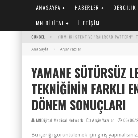
ANASAYFA
HABERLER
DERGILIK
MN DIJITAL
İLETIŞIM
GÜNCEL
YIRMI İKI STENT VE “RAILROAD PATTERN”:
Ana Sayfa
SAFEN VEN GREFT HASTALIĞI ILE İLIŞKILI O
Arşiv Yazılar
KORONER ARTER KALSIYUM SKORUNUN ATEROJ
YAMANE SÜTÜRSÜZ L
MN KARDIYOLOJI YIL 33 SAYI 2 2026
TEKNIĞININ FARKLI 
DÖNEM SONUÇLARI
MNDijital Medical Network
Arşiv Yazılar
05/06/
Bu içeriği görüntülemek için giriş yapmalısınız