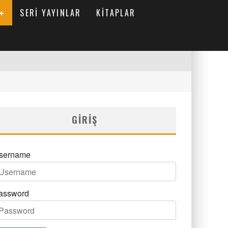
SERI YAYINLAR
KITAPLAR
GIRIŞ
sername
assword