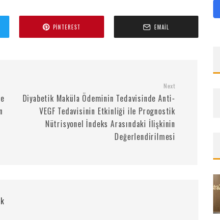
PINTEREST
EMAIL
Next
me
Diyabetik Maküla Ödeminin Tedavisinde Anti-
n
VEGF Tedavisinin Etkinliği ile Prognostik
Nütrisyonel İndeks Arasındaki İlişkinin
Değerlendirilmesi
rk