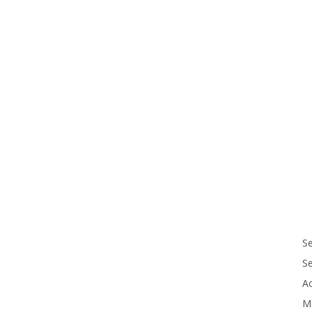
Se
S
Ac
M