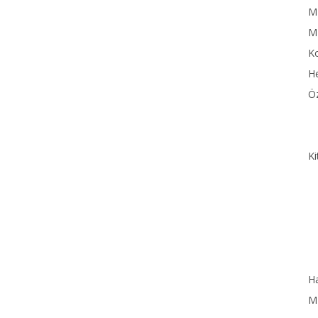
MN
M
Ko
He
Öz
Ki
Ha
MN