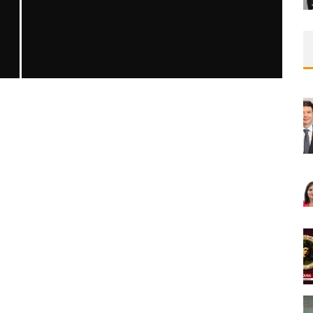
SAFEN VEN GREFT HASTALIĞI ILE İLIŞKILI
OLARAK TRIGLISERID/HDL ORANININ
DEĞERLENDIRILMESI
MNDijital Medical Network
MN Kardiyoloji
19/06/2026