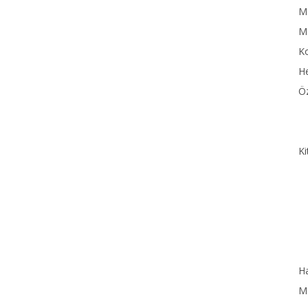
MN
M
Ko
He
Öz
Ki
Ha
MN