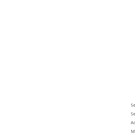
Se
S
Ac
M