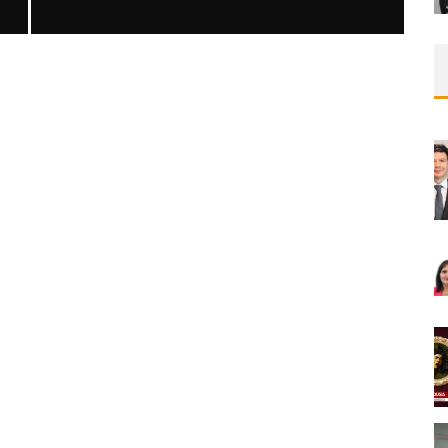
SAFEN VEN GREFT HASTALIĞI ILE İLIŞKILI
OLARAK TRIGLISERID/HDL ORANININ
DEĞERLENDIRILMESI
MNDijital Medical Network
MN Kardiyoloji
19/06/2026