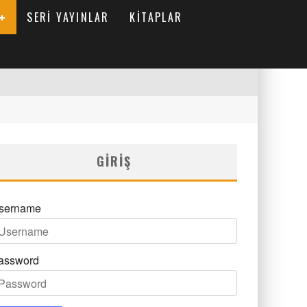
SERI YAYINLAR
KITAPLAR
GIRIŞ
sername
assword