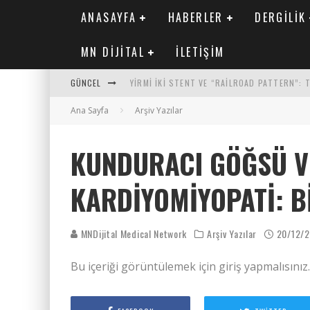
ANASAYFA
HABERLER
DERGILIK
MN DIJITAL
İLETIŞIM
GÜNCEL
YIRMI İKI STENT VE “RAILROAD PATTERN”:
Ana Sayfa
SAFEN VEN GREFT HASTALIĞI ILE İLIŞKILI O
Arşiv Yazılar
KORONER ARTER KALSIYUM SKORUNUN ATEROJ
KUNDURACI GÖĞSÜ V
MN KARDIYOLOJI YIL 33 SAYI 2 2026
KARDIYOMIYOPATI: B
MNDijital Medical Network
Arşiv Yazılar
20/12/
Bu içeriği görüntülemek için giriş yapmalısınız