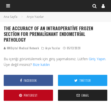
Ana Sayfa
Arşiv Yazılar
THE ACCURACY OF AN INTRAOPERATIVE FROZEN
SECTION FOR PREMALIGNANT ENDOMETRIAL
PATHOLOGY
MNDijital Medical Network
Arşiv Yazılar
05/12/2020
Bu içeriği görüntülemek için giriş yapmalısınız. Lütfen
Giriş Yapın
.
Üye değil misiniz?
Bize katılın
FACEBOOK
TWITTER
PINTEREST
EMAIL