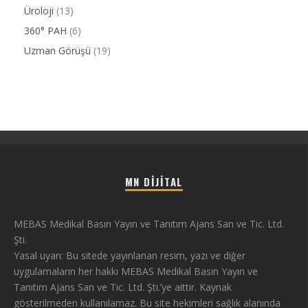
Üroloji
(13)
360° PAH
(6)
Uzman Görüşü
(19)
MN DIJITAL
MEBAS Medikal Basın Yayın ve Tanıtım Ajans San ve Tic. Ltd.
Şti.
Yasal uyarı: Bu sitede yayınlanan resim, yazı ve diğer
uygulamaların her hakkı MEBAS Medikal Basın Yayın ve
Tanıtım Ajans San ve Tic. Ltd. Şti.’ye aittir. Kaynak
gösterilmeden kullanılamaz. Bu site hekimleri sağlık alanında