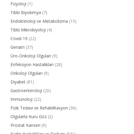
Fizyoloji
(1)
Tıbbi Biyokimya
(7)
Endokrinoloji ve Metabolizma
(15)
Tıbbi Mikrobiyoloji
(4)
Covid-19
(22)
Geriatri
(37)
Üro-Onkoloji Olguları
(9)
Enfeksiyon Hastalıkları
(28)
Onkoloji Olguları
(9)
Diyabet
(81)
Gastroenteroloji
(20)
İmmünoloji
(22)
Fizik Tedavi ve Rehabilitasyon
(36)
Olgularla Kuru Göz
(2)
Prostat Kanseri
(9)
Kadın Hastalıkları ve Doğum
(531)