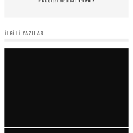
MNDijital Medical Network
İLGILI YAZILAR