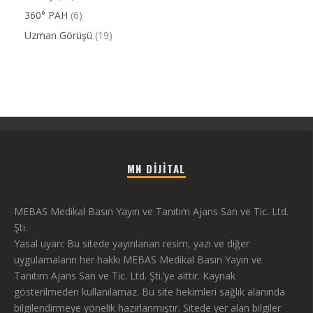
360° PAH
(6)
Uzman Görüşü
(19)
MN DIJITAL
MEBAS Medikal Basın Yayın ve Tanıtım Ajans San ve Tic. Ltd.
Şti.
Yasal uyarı: Bu sitede yayınlanan resim, yazı ve diğer
uygulamaların her hakkı MEBAS Medikal Basın Yayın ve
Tanıtım Ajans San ve Tic. Ltd. Şti.’ye aittir. Kaynak
gösterilmeden kullanılamaz. Bu site hekimleri sağlık alanında
bilgilendirmeye yönelik hazırlanmıştır. Sitede yer alan bilgiler