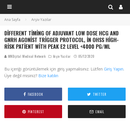
Ana Sayfa
Arşiv Yazılar
DIFFERENT TIMING OF ADJUVANT LOW DOSE HCG AND
GNRH AGONIST TRIGGER PROTOCOL, IN OHSS HIGH-
RISK PATIENT WITH PEAK E2 LEVEL <4000 PG/ML
MNDijital Medical Network
Arşiv Yazılar
05/12/2020
Bu içeriği görüntülemek için giriş yapmalısınız. Lütfen
Giriş Yapın
.
Üye değil misiniz?
Bize katılın
FACEBOOK
TWITTER
PINTEREST
EMAIL