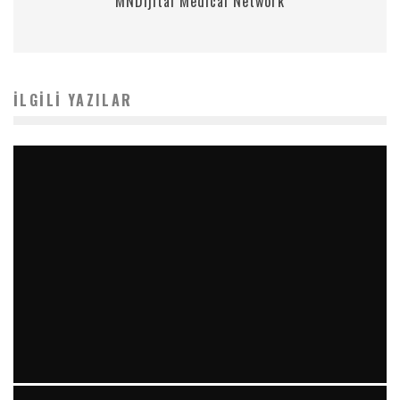
MNDijital Medical Network
İLGILI YAZILAR