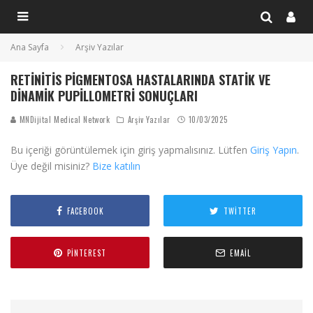
Ana Sayfa
Arşiv Yazılar
RETINITIS PIGMENTOSA HASTALARINDA STATIK VE
DINAMIK PUPILLOMETRI SONUÇLARI
MNDijital Medical Network
Arşiv Yazılar
10/03/2025
Bu içeriği görüntülemek için giriş yapmalısınız. Lütfen
Giriş Yapın
.
Üye değil misiniz?
Bize katılın
FACEBOOK
TWITTER
PINTEREST
EMAIL