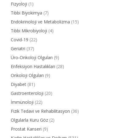
Fizyoloji
(1)
Tıbbi Biyokimya
(7)
Endokrinoloji ve Metabolizma
(15)
Tıbbi Mikrobiyoloji
(4)
Covid-19
(22)
Geriatri
(37)
Üro-Onkoloji Olguları
(9)
Enfeksiyon Hastalıkları
(28)
Onkoloji Olguları
(9)
Diyabet
(81)
Gastroenteroloji
(20)
İmmünoloji
(22)
Fizik Tedavi ve Rehabilitasyon
(36)
Olgularla Kuru Göz
(2)
Prostat Kanseri
(9)
Kadın Hastalıkları ve Doğum
(531)