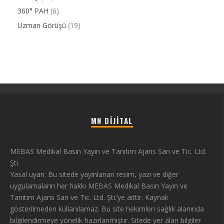
360° PAH
(6)
Uzman Görüşü
(19)
MN DIJITAL
MEBAS Medikal Basın Yayın ve Tanıtım Ajans San ve Tic. Ltd.
Şti.
Yasal uyarı: Bu sitede yayınlanan resim, yazı ve diğer
uygulamaların her hakkı MEBAS Medikal Basın Yayın ve
Tanıtım Ajans San ve Tic. Ltd. Şti.’ye aittir. Kaynak
gösterilmeden kullanılamaz. Bu site hekimleri sağlık alanında
bilgilendirmeye yönelik hazırlanmıştır. Sitede yer alan bilgiler