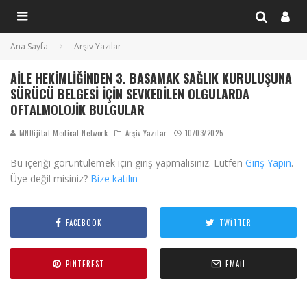
Ana Sayfa
Arşiv Yazılar
AILE HEKIMLIĞINDEN 3. BASAMAK SAĞLIK KURULUŞUNA
SÜRÜCÜ BELGESI IÇIN SEVKEDILEN OLGULARDA
OFTALMOLOJIK BULGULAR
MNDijital Medical Network
Arşiv Yazılar
10/03/2025
Bu içeriği görüntülemek için giriş yapmalısınız. Lütfen
Giriş Yapın
.
Üye değil misiniz?
Bize katılın
FACEBOOK
TWITTER
PINTEREST
EMAIL