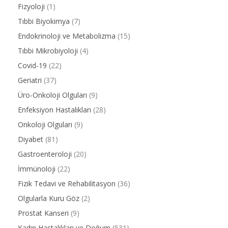
Fizyoloji
(1)
Tıbbi Biyokimya
(7)
Endokrinoloji ve Metabolizma
(15)
Tıbbi Mikrobiyoloji
(4)
Covid-19
(22)
Geriatri
(37)
Üro-Onkoloji Olguları
(9)
Enfeksiyon Hastalıkları
(28)
Onkoloji Olguları
(9)
Diyabet
(81)
Gastroenteroloji
(20)
İmmünoloji
(22)
Fizik Tedavi ve Rehabilitasyon
(36)
Olgularla Kuru Göz
(2)
Prostat Kanseri
(9)
Kadın Hastalıkları ve Doğum
(531)