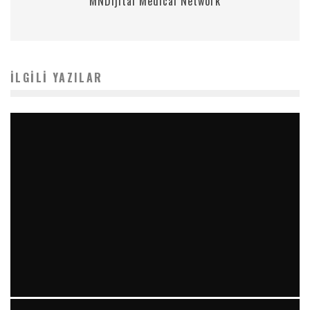
MNDijital Medical Network
İLGILI YAZILAR