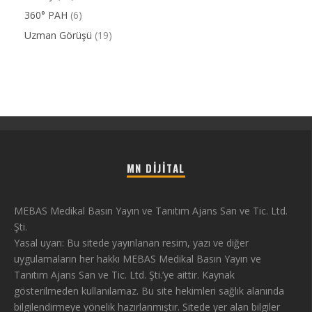
360° PAH
(6)
Uzman Görüşü
(19)
MN DIJITAL
MEBAS Medikal Basın Yayın ve Tanıtım Ajans San ve Tic. Ltd.
Şti.
Yasal uyarı: Bu sitede yayınlanan resim, yazı ve diğer
uygulamaların her hakkı MEBAS Medikal Basın Yayın ve
Tanıtım Ajans San ve Tic. Ltd. Şti.’ye aittir. Kaynak
gösterilmeden kullanılamaz. Bu site hekimleri sağlık alanında
bilgilendirmeye yönelik hazırlanmıştır. Sitede yer alan bilgiler