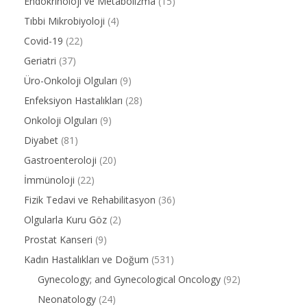
Endokrinoloji ve Metabolizma
(15)
Tıbbi Mikrobiyoloji
(4)
Covid-19
(22)
Geriatri
(37)
Üro-Onkoloji Olguları
(9)
Enfeksiyon Hastalıkları
(28)
Onkoloji Olguları
(9)
Diyabet
(81)
Gastroenteroloji
(20)
İmmünoloji
(22)
Fizik Tedavi ve Rehabilitasyon
(36)
Olgularla Kuru Göz
(2)
Prostat Kanseri
(9)
Kadın Hastalıkları ve Doğum
(531)
Gynecology; and Gynecological Oncology
(92)
Neonatology
(24)