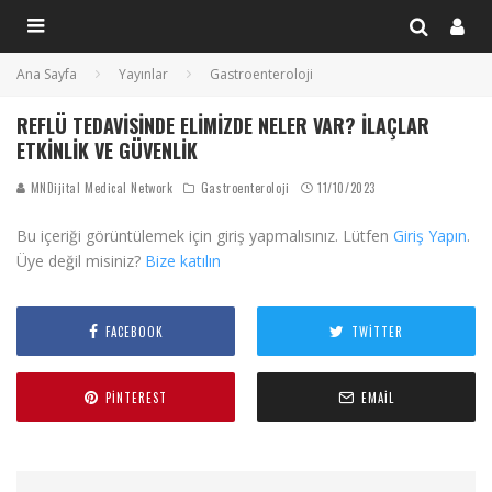
Ana Sayfa
Yayınlar
Gastroenteroloji
REFLÜ TEDAVISINDE ELIMIZDE NELER VAR? İLAÇLAR
ETKINLIK VE GÜVENLIK
MNDijital Medical Network
Gastroenteroloji
11/10/2023
Bu içeriği görüntülemek için giriş yapmalısınız. Lütfen
Giriş Yapın
.
Üye değil misiniz?
Bize katılın
FACEBOOK
TWITTER
PINTEREST
EMAIL