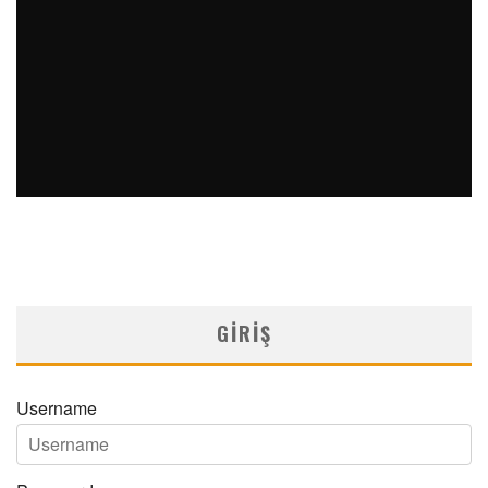
ÇÖLYAK HASTALIĞINA BAĞLI GELIŞEN BILATERAL OPTIK
ATROFI
MNDijital Medical Network
Arşiv Yazılar
12/01/2024
GIRIŞ
Username