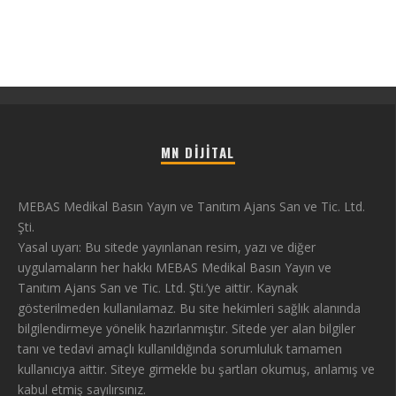
MN DIJITAL
MEBAS Medikal Basın Yayın ve Tanıtım Ajans San ve Tic. Ltd.
Şti.
Yasal uyarı: Bu sitede yayınlanan resim, yazı ve diğer
uygulamaların her hakkı MEBAS Medikal Basın Yayın ve
Tanıtım Ajans San ve Tic. Ltd. Şti.’ye aittir. Kaynak
gösterilmeden kullanılamaz. Bu site hekimleri sağlık alanında
bilgilendirmeye yönelik hazırlanmıştır. Sitede yer alan bilgiler
tanı ve tedavi amaçlı kullanıldığında sorumluluk tamamen
kullanıcıya aittir. Siteye girmekle bu şartları okumuş, anlamış ve
kabul etmiş sayılırsınız.