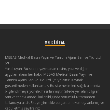
MN DIJITAL
MEBAS Medikal Basın Yayın ve Tanıtım Ajans San ve Tic. Ltd.
Şti.
Yasal uyarı: Bu sitede yayınlanan resim, yazı ve diğer
uygulamaların her hakkı MEBAS Medikal Basın Yayın ve
Tanıtım Ajans San ve Tic. Ltd. Şti.’ye aittir. Kaynak
gösterilmeden kullanılamaz. Bu site hekimleri sağlık alanında
bilgilendirmeye yönelik hazırlanmıştır. Sitede yer alan bilgiler
tanı ve tedavi amaçlı kullanıldığında sorumluluk tamamen
kullanıcıya aittir. Siteye girmekle bu şartları okumuş, anlamış ve
kabul etmiş sayılırsınız.