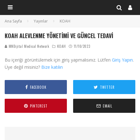
Ana Sayfa
Yayınlar
KOAH
KOAH ALEVLENME YÖNETIMI VE GÜNCEL TEDAVI
MNDijital Medical Network
KOAH
11/10/2023
Bu içeriği görüntülemek için giriş yapmalısınız. Lütfen
Giriş Yapın
.
Üye değil misiniz?
Bize katılın
FACEBOOK
TWITTER
PINTEREST
EMAIL