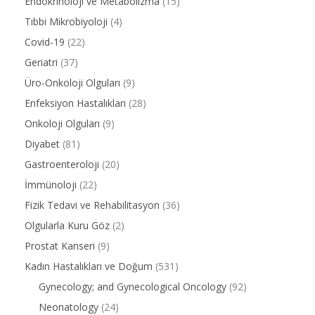
Endokrinoloji ve Metabolizma
(15)
Tıbbi Mikrobiyoloji
(4)
Covid-19
(22)
Geriatri
(37)
Üro-Onkoloji Olguları
(9)
Enfeksiyon Hastalıkları
(28)
Onkoloji Olguları
(9)
Diyabet
(81)
Gastroenteroloji
(20)
İmmünoloji
(22)
Fizik Tedavi ve Rehabilitasyon
(36)
Olgularla Kuru Göz
(2)
Prostat Kanseri
(9)
Kadın Hastalıkları ve Doğum
(531)
Gynecology; and Gynecological Oncology
(92)
Neonatology
(24)