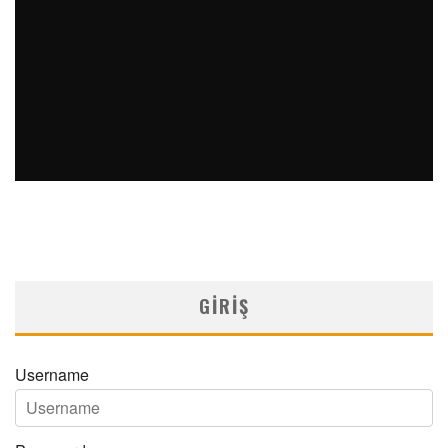
RESPİROLOJİ A’DAN Z’YE SALMETEROL/FLUTIKAZON
Medical Network
Seri Yayınlar
31/12/2025
GIRIŞ
Username