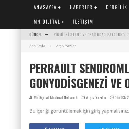
ANASAYFA
HABERLER
DERGILIK
MN DIJITAL
İLETIŞIM
GÜNCEL
YIRMI İKI STENT VE “RAILROAD PATTERN”:
Ana Sayfa
SAFEN VEN GREFT HASTALIĞI ILE İLIŞKILI O
Arşiv Yazılar
KORONER ARTER KALSIYUM SKORUNUN ATEROJ
PERRAULT SENDROML
MN KARDIYOLOJI YIL 33 SAYI 2 2026
GONYODISGENEZI VE O
MNDijital Medical Network
Arşiv Yazılar
15/03/
Bu içeriği görüntülemek için giriş yapmalısınız