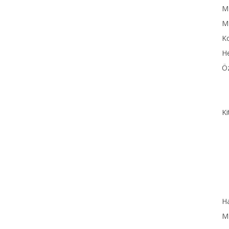
MN
M
Ko
He
Öz
Ki
Ha
MN