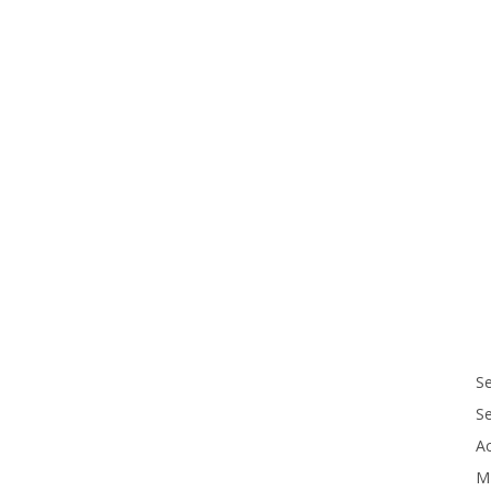
Se
S
Ac
M