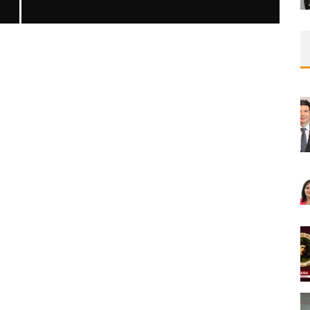
SAFEN VEN GREFT HASTALIĞI ILE İLIŞKILI
OLARAK TRIGLISERID/HDL ORANININ
DEĞERLENDIRILMESI
MNDijital Medical Network
MN Kardiyoloji
19/06/2026