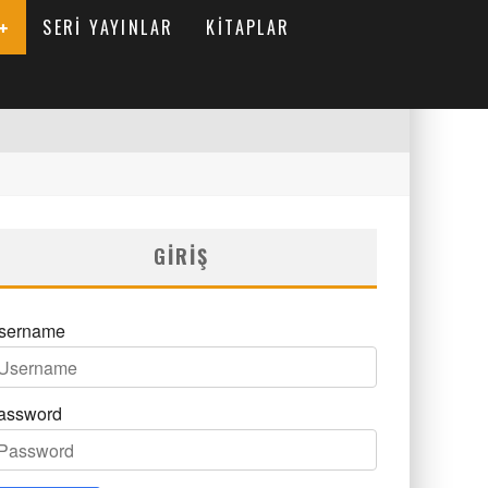
SERI YAYINLAR
KITAPLAR
GIRIŞ
sername
assword