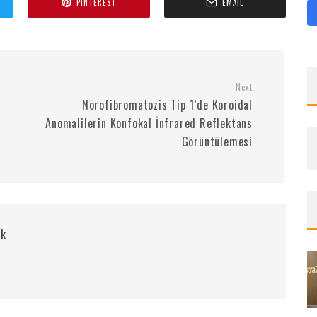
PINTEREST
EMAIL
Next
Nörofibromatozis Tip 1’de Koroidal
Anomalilerin Konfokal İnfrared Reflektans
Görüntülemesi
rk