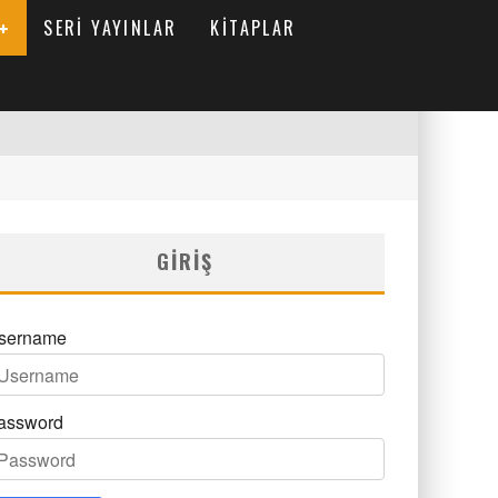
SERI YAYINLAR
KITAPLAR
GIRIŞ
sername
assword