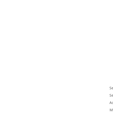
Se
S
Ac
M