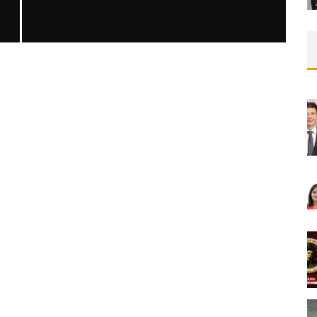
SAFEN VEN GREFT HASTALIĞI ILE İLIŞKILI
OLARAK TRIGLISERID/HDL ORANININ
DEĞERLENDIRILMESI
MNDijital Medical Network
MN Kardiyoloji
19/06/2026