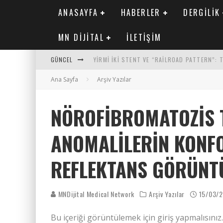
ANASAYFA
HABERLER
DERGILIK
MN DIJITAL
İLETIŞIM
GÜNCEL
YIRMI İKI STENT VE “RAILROAD PATTERN”:
Ana Sayfa
SAFEN VEN GREFT HASTALIĞI ILE İLIŞKILI O
Arşiv Yazılar
KORONER ARTER KALSIYUM SKORUNUN ATEROJ
NÖROFIBROMATOZIS T
MN KARDIYOLOJI YIL 33 SAYI 2 2026
ANOMALILERIN KONF
REFLEKTANS GÖRÜNT
MNDijital Medical Network
Arşiv Yazılar
15/03/
Bu içeriği görüntülemek için giriş yapmalısınız