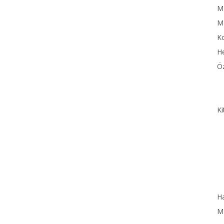
MN
M
Ko
He
Öz
Ki
Ha
MN