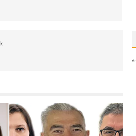
rk
Ar