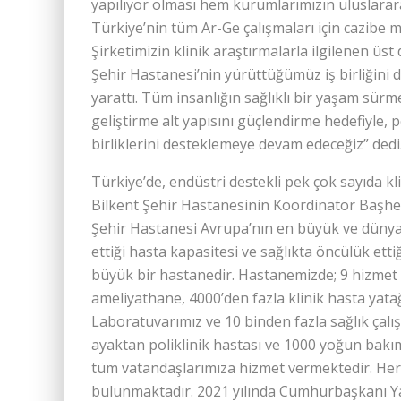
yapılıyor olması hem kurumlarımızın uluslara
Türkiye’nin tüm Ar-Ge çalışmaları için cazibe 
Şirketimizin klinik araştırmalarla ilgilenen üst
Şehir Hastanesi’nin yürüttüğümüz iş birliğini d
yarattı. Tüm insanlığın sağlıklı bir yaşam sürme
geliştirme alt yapısını güçlendirme hedefiyle, 
birliklerini desteklemeye devam edeceğiz” dedi
Türkiye’de, endüstri destekli pek çok sayıda k
Bilkent Şehir Hastanesinin Koordinatör Başhek
Şehir Hastanesi Avrupa’nın en büyük ve dünya
ettiği hasta kapasitesi ve sağlıkta öncülük ettiğ
büyük bir hastanedir. Hastanemizde; 9 hizmet b
ameliyathane, 4000’den fazla klinik hasta yatağ
Laboratuvarımız ve 10 binden fazla sağlık çalı
ayaktan poliklinik hastası ve 1000 yoğun bakı
tüm vatandaşlarımıza hizmet vermektedir. Her h
bulunmaktadır. 2021 yılında Cumhurbaşkanı Ya