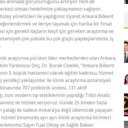
rası arenada görünürlüğünü artırıyor hem de
merkezi olması hedefimize yaklaşmamızı sağlıyor.
 düzey yöneticileri ile yaptığımız ziyaret Ankara Bilkent
eğerlendirmek ve ileriye taşımak için harika bir fırsat
si için gerekli ilaçların keşfi için gereken araştırma ve
potansiyeli çok yüksek bu çok güçlü paydaşlarımızla, iş
.
linik araştırma yürüten lider merkezlerden olan Ankara
im Yardımcısı Doç. Dr. Burak Civelek, “Ankara Bilkent
nın 3. büyük hastanesi olarak eğitim kadrosu, hizmet
i yenilikçi yaklaşımlar ile klinik araştırma potansiyeli
inasında 707 poliklinik ünitesi, 131 aktif
ı, tüm modern tıp tetkiklerinin yapıldığı Tıbbi Analiz
şanımız ile hizmet veriyoruz. Günde 25 binden fazla
m yatağı ile sadece Ankara’ya değil ülkemizde yaşayan
izmet binamızda ayrı ayrı klinik araştırma birimleri
rdımcımız Sayın Fuat Oktay ve Sağlık Bakan