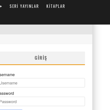
SERI YAYINLAR
KITAPLAR
GIRIŞ
sername
assword