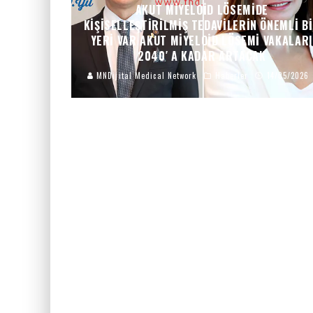
AKUT MIYELOID LÖSEMIDE
KIŞISELLEŞTIRILMIŞ TEDAVILERIN ÖNEMLI B
YERI VAR AKUT MIYELOID LÖSEMI VAKALARI
2040′ A KADAR ARTACAK
MNDijital Medical Network
Haberler
14/05/2026