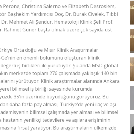
a Perone, Christina Salerno ve Elizabeth Desrosiers,
ör Başhekim Yardımcısı Doç. Dr. Burak Civelek, Tıbbi
. Dr. Mehmet Ali Şendur, Hematoloji Klinik Şefi Prof.
 Dr. Rahmet Güner başta olmak üzere çok sayıda üst
 Türkiye Orta doğu ve Mısır Klinik Araştırmalar
r-Ge’nin en önemli bölümünü oluşturan klinik
eğerli iş birlikleri ile yürütüyor. Şu anda MSD global
yakın merkezde toplam 276 çalışmada yaklaşık 140 bin
rmalarını yürütüyor. Klinik araştırmalar alanında Ankara
yerel bilimsel iş birliği sayesinde kurumda
da yüzde 35’in üzerinde büyüdüğünü görüyoruz. Bu
dan daha fazla pay alması, Türkiye’de yeni ilaç ve aşı
akademisyenin bilimsel çalışmada yer alması ve bilimsel
hastanın yenilikçi tedavilere ve aşılara erişiminin
asına fırsat yaratıyor. Bu araştırmaların ülkemizde