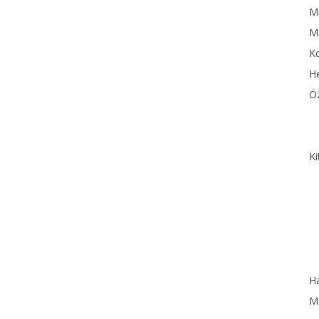
MN
M
Ko
He
Öz
Ki
Ha
MN