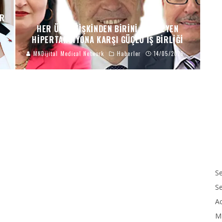
IR
HER ÜÇ YETIŞKINDEN BIRINI ETKILEYEN
HIPERTANSIYONA KARŞI GÜÇLÜ İŞ BIRLIĞI
MNDijital Medical Network
Haberler
14/05/2026
Se
S
Ac
M