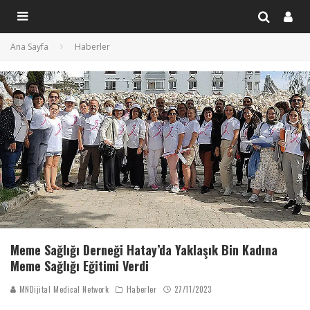
Ana Sayfa
Haberler
Meme Sağlığı Derneği Hatay’da Yaklaşık Bin Kadına
Meme Sağlığı Eğitimi Verdi
MNDijital Medical Network
Haberler
27/11/2023