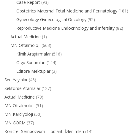
Case Report
(93)
Obstetrics Maternal Fetal Medicine and Perinatology
(181)
Gynecology Gynecological Oncology
(92)
Reproductive Medicine Endocrinology and Infertility
(82)
Actual Medicine
(1)
MN Oftalmoloji
(663)
Klinik Araştırmalar
(516)
Olgu Sunumları
(144)
Editöre Mektuplar
(3)
Seri Yayınlar
(46)
Sektörde Atamalar
(127)
Actual Medicine
(79)
MN Oftalmoloji
(51)
MN Kardiyoloji
(50)
MN GORM
(37)
Kongre- Sempozyum- Toplantı İzlenimleri
(14)