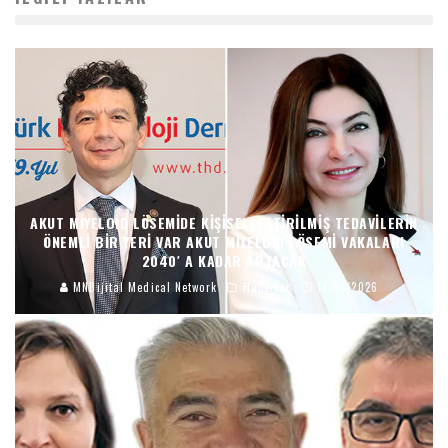
AKUT MIYELOID LÖSEMIDE KIŞISELLEŞTIRILMIŞ TEDAVILERIN
ÖNEMLI BIR YERI VAR AKUT MIYELOID LÖSEMI VAKALARI
2040′ A KADAR ARTACAK
MNDijital Medical Network
Haberler
14/05/2026