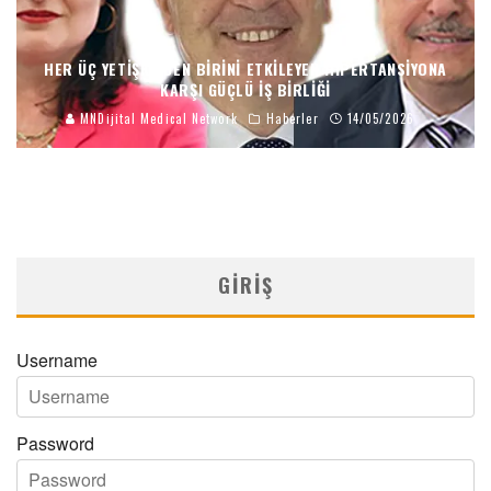
HER ÜÇ YETIŞKINDEN BIRINI ETKILEYEN HIPERTANSIYONA
KARŞI GÜÇLÜ İŞ BIRLIĞI
MNDijital Medical Network
Haberler
14/05/2026
GIRIŞ
Username
Password