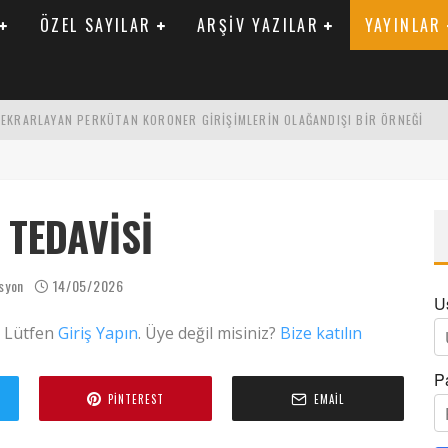
ÖZEL SAYILAR
ARŞIV YAZILAR
YAYINLAR
 TEKRARLAYAN PERKÜTAN KORONER GIRIŞIMLERIN OLAĞANDIŞI BIR ÖRNEĞI
LARAK TRIGLISERID/HDL ORANININ DEĞERLENDIRILMESI
ENIK KATSAYI ILE ARASINDAKI İLIŞKI
TEDAVISI
asyon
14/05/2026
U
. Lütfen
Giriş Yapın
. Üye değil misiniz?
Bize katılın
P
PINTEREST
EMAIL