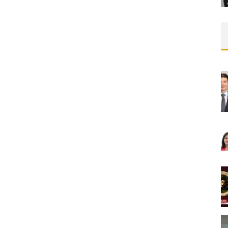
GÜNCEL YAKLAŞIMLAR VE GELECEK
6
PERSPEKTIFLERI
MNDijital Medical Network
Endokrinoloji ve Metabolizma
25/01/2025