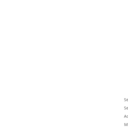
Se
S
Ac
M