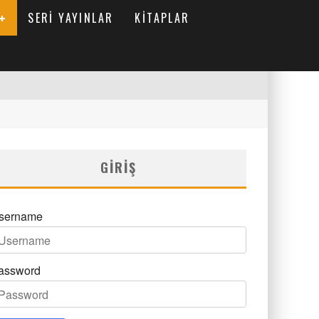
SERI YAYINLAR
KITAPLAR
GIRIŞ
sername
assword