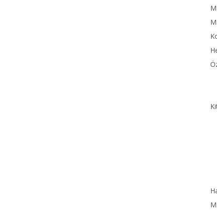
MN
M
Ko
He
Öz
Ki
Ha
MN