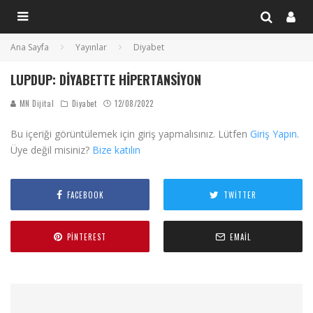
Ana Sayfa
Yayınlar
Diyabet
LUPDUP: DIYABETTE HIPERTANSIYON
MN Dijital
Diyabet
12/08/2022
Bu içeriği görüntülemek için giriş yapmalısınız. Lütfen
Giriş Yapın
.
Üye değil misiniz?
Bize katılın
FACEBOOK
TWITTER
PINTEREST
EMAIL