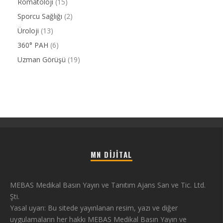
Romatoloji
(15)
Sporcu Sağlığı
(2)
Üroloji
(13)
360° PAH
(6)
Uzman Görüşü
(19)
MN DIJITAL
MEBAS Medikal Basın Yayın ve Tanıtım Ajans San ve Tic. Ltd.
Şti.
Yasal uyarı: Bu sitede yayınlanan resim, yazı ve diğer
uygulamaların her hakkı MEBAS Medikal Basın Yayın ve