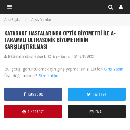
Ana Sayfa
Arşiv Yazılar
KATARAKT HASTALARINDA OPTIK BIYOMETRI ILE A-
TARAMALI ULTRASONIK BIYOMETRININ
KARŞILAŞTIRILMASI
MNDijital Medical Network
Arşiv Yazılar
16/11/2023
Bu içeriği görüntülemek için giriş yapmalısınız. Lütfen
Giriş Yapın
.
Üye değil misiniz?
Bize katılın
FACEBOOK
TWITTER
PINTEREST
EMAIL