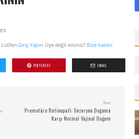
023
. Lütfen
Giriş Yapın
. Üye değil misiniz?
Bize katılın
PINTEREST
EMAIL
Next
A-
Prematüre Retinopati: Sezaryen Doğuma
Karşı Normal Vajinal Doğum