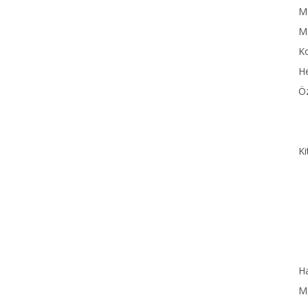
MN
M
Ko
He
Öz
Ki
Ha
MN