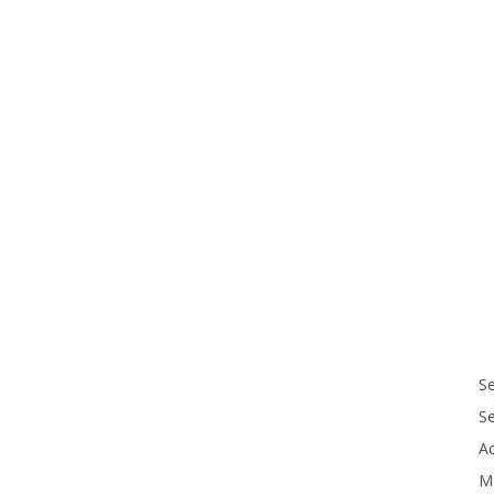
Se
S
Ac
M