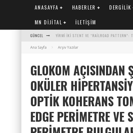
ANASAYFA
HABERLER
DERGILIK
MN DIJITAL
İLETIŞIM
YIRMI İKI STENT VE “RAILROAD PATTERN”:
GÜNCEL
SAFEN VEN GREFT HASTALIĞI ILE İLIŞKILI O
Ana Sayfa
Arşiv Yazılar
KORONER ARTER KALSIYUM SKORUNUN ATEROJ
GLOKOM AÇISINDAN Ş
MN KARDIYOLOJI YIL 33 SAYI 2 2026
OKÜLER HIPERTANSI
OPTIK KOHERANS TO
EDGE PERIMETRE VE 
PERIMETRE BULGULA