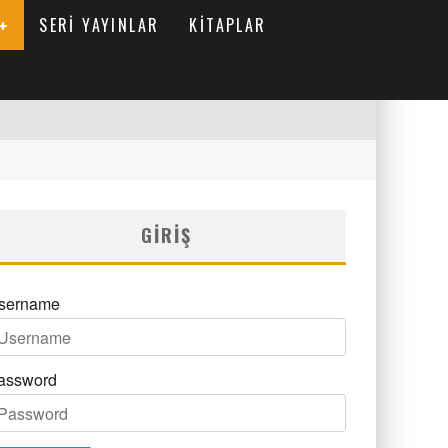
SERI YAYINLAR
KITAPLAR
GIRIŞ
sername
assword