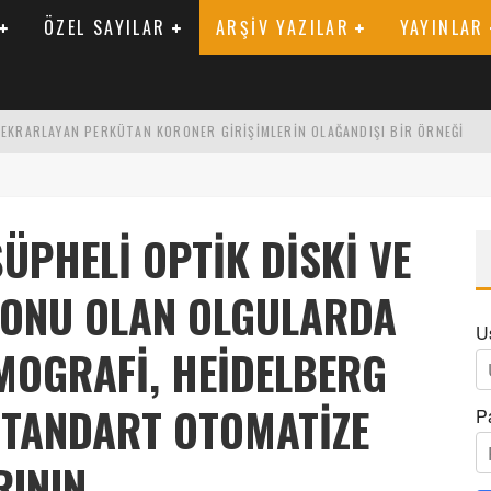
ÖZEL SAYILAR
ARŞIV YAZILAR
YAYINLAR
 TEKRARLAYAN PERKÜTAN KORONER GIRIŞIMLERIN OLAĞANDIŞI BIR ÖRNEĞI
LARAK TRIGLISERID/HDL ORANININ DEĞERLENDIRILMESI
ENIK KATSAYI ILE ARASINDAKI İLIŞKI
ÜPHELI OPTIK DISKI VE
YONU OLAN OLGULARDA
U
MOGRAFI, HEIDELBERG
STANDART OTOMATIZE
P
RININ