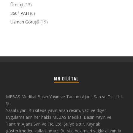
Üroloji
(13)
360° PAH
(6)
Uzman Görüşü
(19)
MN DIJITAL
MEBAS Medikal Basın Yayın ve Tanıtım Ajans San ve Tic. Ltd.
Şti.
Yasal uyarı: Bu sitede yayınlanan resim, yazı ve diğer
uygulamaların her hakkı MEBAS Medikal Basın Yayın ve
Tanıtım Ajans San ve Tic. Ltd. Şti.’ye aittir. Kaynak
gösterilmeden kullanılamaz. Bu site hekimleri sağlık alanında