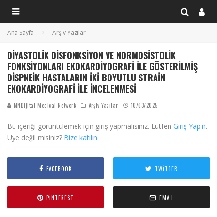
Ana Sayfa
Arşiv Yazılar
DIYASTOLIK DISFONKSIYON VE NORMOSISTOLIK
FONKSIYONLARI EKOKARDIYOGRAFI ILE GÖSTERILMIŞ
DISPNEIK HASTALARIN İKI BOYUTLU STRAIN
EKOKARDIYOGRAFI ILE İNCELENMESI
MNDijital Medical Network
Arşiv Yazılar
10/03/2025
Bu içeriği görüntülemek için giriş yapmalısınız. Lütfen
Giriş Yapın
.
Üye değil misiniz?
Bize katılın
FACEBOOK
TWITTER
PINTEREST
EMAIL