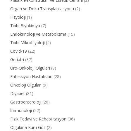
Plastik Rekonstrüktif ve Estetik Cerrahi
(2)
Organ ve Doku Transplantasyonu
(2)
Fizyoloji
(1)
Tıbbi Biyokimya
(7)
Endokrinoloji ve Metabolizma
(15)
Tıbbi Mikrobiyoloji
(4)
Covid-19
(22)
Geriatri
(37)
Üro-Onkoloji Olguları
(9)
Enfeksiyon Hastalıkları
(28)
Onkoloji Olguları
(9)
Diyabet
(81)
Gastroenteroloji
(20)
İmmünoloji
(22)
Fizik Tedavi ve Rehabilitasyon
(36)
Olgularla Kuru Göz
(2)