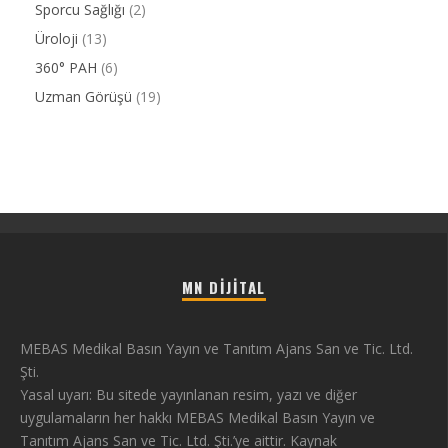
Sporcu Sağlığı
(2)
Üroloji
(13)
360° PAH
(6)
Uzman Görüşü
(19)
MN DIJITAL
MEBAS Medikal Basın Yayın ve Tanıtım Ajans San ve Tic. Ltd.
Şti.
Yasal uyarı: Bu sitede yayınlanan resim, yazı ve diğer
uygulamaların her hakkı MEBAS Medikal Basın Yayın ve
Tanıtım Ajans San ve Tic. Ltd. Şti.’ye aittir. Kaynak