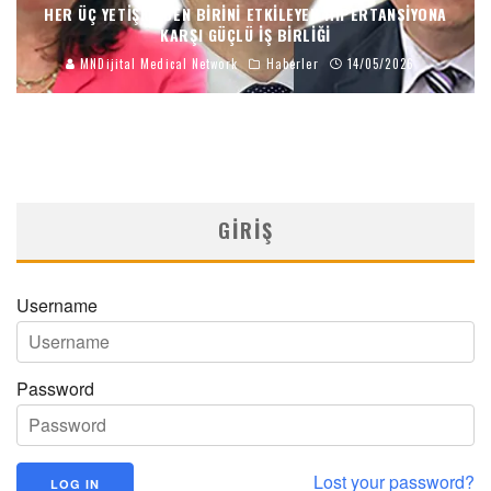
HER ÜÇ YETIŞKINDEN BIRINI ETKILEYEN HIPERTANSIYONA
KARŞI GÜÇLÜ İŞ BIRLIĞI
MNDijital Medical Network
Haberler
14/05/2026
GIRIŞ
Username
Password
Lost your password?