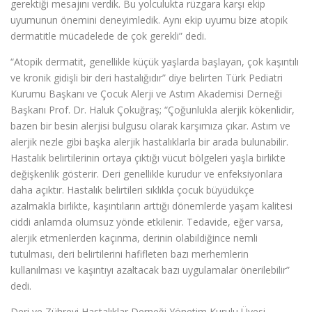
gerektiği mesajını verdik. Bu yolculukta rüzgara karşı ekip
uyumunun önemini deneyimledik. Aynı ekip uyumu bize atopik
dermatitle mücadelede de çok gerekli” dedi.
“Atopik dermatit, genellikle küçük yaşlarda başlayan, çok kaşıntılı
ve kronik gidişli bir deri hastalığıdır” diye belirten Türk Pediatri
Kurumu Başkanı ve Çocuk Alerji ve Astım Akademisi Derneği
Başkanı Prof. Dr. Haluk Çokuğraş; “Çoğunlukla alerjik kökenlidir,
bazen bir besin alerjisi bulgusu olarak karşımıza çıkar. Astım ve
alerjik nezle gibi başka alerjik hastalıklarla bir arada bulunabilir.
Hastalık belirtilerinin ortaya çıktığı vücut bölgeleri yaşla birlikte
değişkenlik gösterir. Deri genellikle kurudur ve enfeksiyonlara
daha açıktır. Hastalık belirtileri sıklıkla çocuk büyüdükçe
azalmakla birlikte, kaşıntıların arttığı dönemlerde yaşam kalitesi
ciddi anlamda olumsuz yönde etkilenir. Tedavide, eğer varsa,
alerjik etmenlerden kaçınma, derinin olabildiğince nemli
tutulması, deri belirtilerini hafifleten bazı merhemlerin
kullanılması ve kaşıntıyı azaltacak bazı uygulamalar önerilebilir”
dedi.
Deri ve Zührevi Hastalıklar Derneği Yönetim Kurulu Üyesi