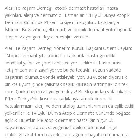
Alerji ile Yaşam Derneği, atopik dermatit hastaları, hasta
yakınları, alerji ve dermatoloji uzmanları 14 Eylül Dünya Atopik
Dermatit Günü’nde Pfizer Türkiye’nin koşulsuz katkılarıyla
İstanbul Boğazı’nda yelken açtı ve atopik dermatit yolculuğunda
“hepimiz aynı gemideyiz” mesajını verdiler.
Alerji ile Yaşam Derneği Yönetim Kurulu Başkanı Özlem Ceylan:
“Atopik dermatit gibi kronik hastalıklarda hasta genellikle
kendisini yalnız ve çaresiz hissediyor. Hekim ile hasta arası
iletişim zamanla zayıflıyor ve bu da tedavinin uzun vadede
başarısını olumsuz yönde etkileyebiliyor. Bu yüzden diyoruz ki;
birlikte uyum içinde çalışmak sağlık kalitesini arttırmak için tek
çare. Çünkü hepimiz aynı gemideyiz! Bu slogandan yola çıkarak
Pfizer Türkiye’nin koşulsuz katkılarıyla atopik dermatit
hastalarımızın, alerji ve dermatoloji uzmanlarımızın da eşlik ettiği
yelkenliler ile 14 Eylül Dünya Atopik Dermatit Günü’nde boğaza
açıldık. Bu etkinlikle atopik dermatit hastalığının günlük
hayatımıza hatta çok sevdiğimiz hobilere bile nasıl engel
olabildiği fakat tüm bu zorluklara rağmen hayata tutunmamız