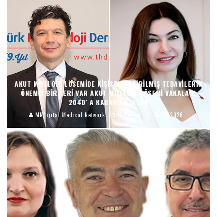
AKUT MIYELOID LÖSEMIDE KIŞISELLEŞTIRILMIŞ TEDAVILERIN
ÖNEMLI BIR YERI VAR AKUT MIYELOID LÖSEMI VAKALARI
2040′ A KADAR ARTACAK
MNDijital Medical Network
Haberler
14/05/2026