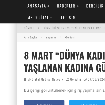
ANASAYFA
HABERLER
DERGILIK
MN DIJITAL
İLETIŞIM
GÜNCEL
YIRMI İKI STENT VE “RAILROAD PATTERN”:
Ana Sayfa
SAFEN VEN GREFT HASTALIĞI ILE İLIŞKILI O
Yayınlar
Geriatri
KORONER ARTER KALSIYUM SKORUNUN ATEROJ
8 MART “DÜNYA KAD
MN KARDIYOLOJI YIL 33 SAYI 2 2026
YAŞLANAN KADINA G
MNDijital Medical Network
Geriatri
07/03/2024
Bu içeriği görüntülemek için giriş yapmalısınız