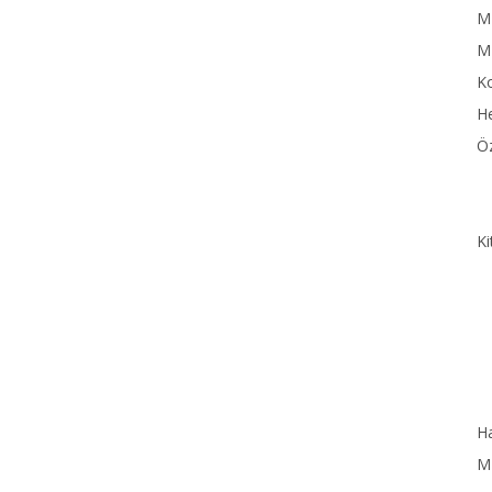
MN
M
Ko
He
Öz
Ki
Ha
MN