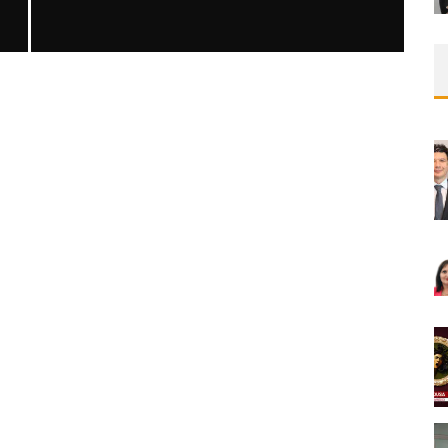
ERIŞKIN VE GERIYATRIK POPÜLASYONDA
RE
KANALIKÜL YARALANMALARININ KLINIK
ÖZELLIKLERI VE CERRAHI SONUÇLARININ
KARŞILAŞTIRILMASI
MNDijital Medical Network
Arşiv Yazılar
05/06/2026