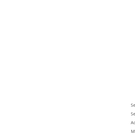
Se
S
Ac
M