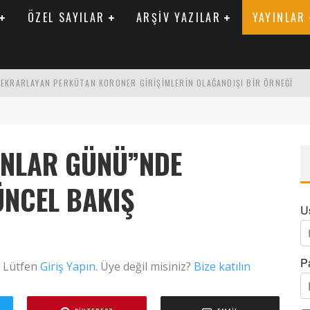
ÖZEL SAYILAR
ARŞIV YAZILAR
YAYINLAR
 TEKRARLAYAN PERKÜTAN KORONER GIRIŞIMLERIN OLAĞANDIŞI BIR ÖRNEĞI
LARAK TRIGLISERID/HDL ORANININ DEĞERLENDIRILMESI
ENIK KATSAYI ILE ARASINDAKI İLIŞKI
INLAR GÜNÜ”NDE
ÜNCEL BAKIŞ
U
P
. Lütfen
Giriş Yapın
. Üye değil misiniz?
Bize katılın