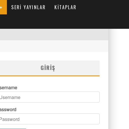
SERI YAYINLAR
KITAPLAR
GIRIŞ
sername
assword