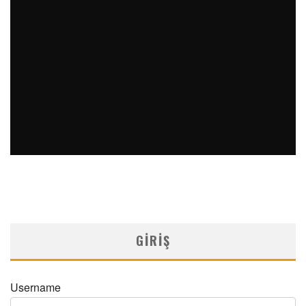
PERKÜTAN KORONER GIRIŞIMLERIN OLAĞANDIŞI BIR
ÖRNEĞI
MNDijital Medical Network
Arşiv Yazılar
19/06/2026
SAFEN VEN GREFT HASTALIĞI ILE İLIŞKILI OLARAK
TRIGLISERID/HDL ORANININ DEĞERLENDIRILMESI
MNDijital Medical Network
MN Kardiyoloji
19/06/2026
GIRIŞ
Username