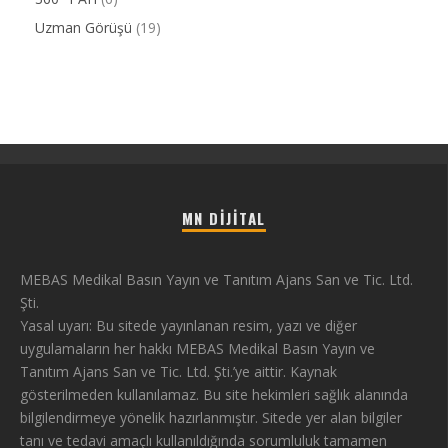
Uzman Görüşü
(19)
MN DIJITAL
MEBAS Medikal Basın Yayın ve Tanıtım Ajans San ve Tic. Ltd.
Şti.
Yasal uyarı: Bu sitede yayınlanan resim, yazı ve diğer
uygulamaların her hakkı MEBAS Medikal Basın Yayın ve
Tanıtım Ajans San ve Tic. Ltd. Şti.’ye aittir. Kaynak
gösterilmeden kullanılamaz. Bu site hekimleri sağlık alanında
bilgilendirmeye yönelik hazırlanmıştır. Sitede yer alan bilgiler
tanı ve tedavi amaçlı kullanıldığında sorumluluk tamamen