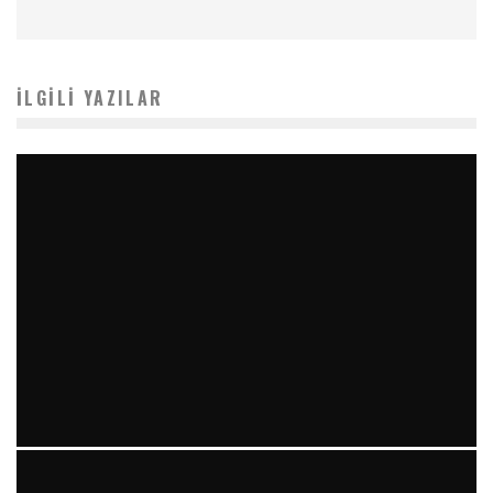
İLGILI YAZILAR
YIRMI İKI STENT VE “RAILROAD PATTERN”: TEKRARLAYAN