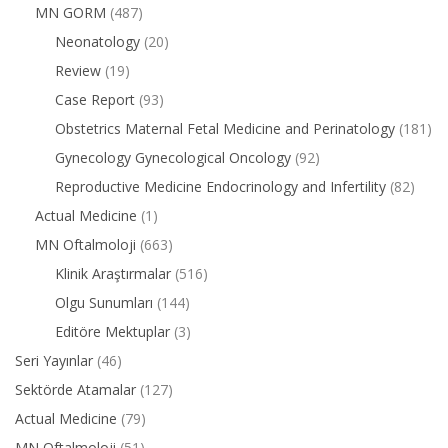
MN GORM
(487)
Neonatology
(20)
Review
(19)
Case Report
(93)
Obstetrics Maternal Fetal Medicine and Perinatology
(181)
Gynecology Gynecological Oncology
(92)
Reproductive Medicine Endocrinology and Infertility
(82)
Actual Medicine
(1)
MN Oftalmoloji
(663)
Klinik Araştırmalar
(516)
Olgu Sunumları
(144)
Editöre Mektuplar
(3)
Seri Yayınlar
(46)
Sektörde Atamalar
(127)
Actual Medicine
(79)
MN Oftalmoloji
(51)