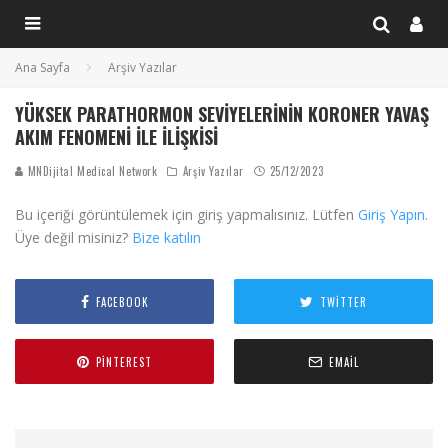
Ana Sayfa
Arşiv Yazılar
YÜKSEK PARATHORMON SEVIYELERININ KORONER YAVAŞ
AKIM FENOMENI ILE İLIŞKISI
MNDijital Medical Network
Arşiv Yazılar
25/12/2023
Bu içeriği görüntülemek için giriş yapmalısınız. Lütfen
Giriş Yapın
.
Üye değil misiniz?
Bize katılın
FACEBOOK
TWITTER
PINTEREST
EMAIL