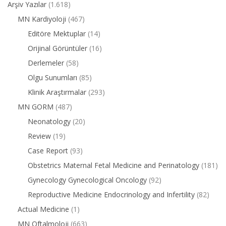
Arşiv Yazılar
(1.618)
MN Kardiyoloji
(467)
Editöre Mektuplar
(14)
Orijinal Görüntüler
(16)
Derlemeler
(58)
Olgu Sunumları
(85)
Klinik Araştırmalar
(293)
MN GORM
(487)
Neonatology
(20)
Review
(19)
Case Report
(93)
Obstetrics Maternal Fetal Medicine and Perinatology
(181)
Gynecology Gynecological Oncology
(92)
Reproductive Medicine Endocrinology and Infertility
(82)
Actual Medicine
(1)
MN Oftalmoloji
(663)