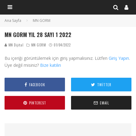
Ana Sayfa
MN GORM
MN GORM YIL 28 SAYI 1 2022
MN Dijital
MN GORM
01/04/2022
Bu içeriği görüntülemek için giriş yapmalısınız. Lütfen
Giriş Yapın
.
Üye değil misiniz?
Bize katılın
FACEBOOK
TWITTER
PINTEREST
EMAIL