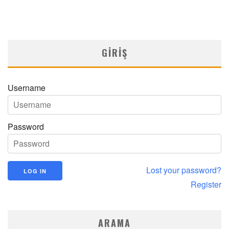
MN GORM YIL 31 SAYI 3 2025
MNDijital Medical Network
MN GORM
28/12/2025
GIRIŞ
Username
Password
Lost your password?
Register
ARAMA