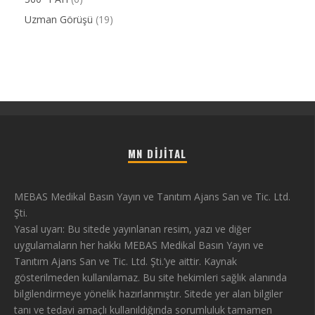
Uzman Görüşü
(19)
MN DIJITAL
MEBAS Medikal Basın Yayın ve Tanıtım Ajans San ve Tic. Ltd.
Şti.
Yasal uyarı: Bu sitede yayınlanan resim, yazı ve diğer
uygulamaların her hakkı MEBAS Medikal Basın Yayın ve
Tanıtım Ajans San ve Tic. Ltd. Şti.’ye aittir. Kaynak
gösterilmeden kullanılamaz. Bu site hekimleri sağlık alanında
bilgilendirmeye yönelik hazırlanmıştır. Sitede yer alan bilgiler
tanı ve tedavi amaçlı kullanıldığında sorumluluk tamamen