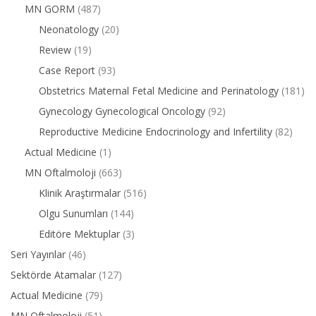
MN GORM
(487)
Neonatology
(20)
Review
(19)
Case Report
(93)
Obstetrics Maternal Fetal Medicine and Perinatology
(181)
Gynecology Gynecological Oncology
(92)
Reproductive Medicine Endocrinology and Infertility
(82)
Actual Medicine
(1)
MN Oftalmoloji
(663)
Klinik Araştırmalar
(516)
Olgu Sunumları
(144)
Editöre Mektuplar
(3)
Seri Yayınlar
(46)
Sektörde Atamalar
(127)
Actual Medicine
(79)
MN Oftalmoloji
(51)