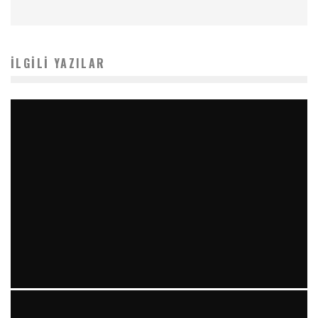
İLGILI YAZILAR
YIRMI İKI STENT VE “RAILROAD PATTERN”: TEKRARLAYAN