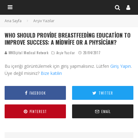
Ana Sayfa
Arşiv Yazılar
WHO SHOULD PROVIDE BREASTFEEDING EDUCATION TO
IMPROVE SUCCESS: A MIDWIFE OR A PHYSICIAN?
MNDijital Medical Network
Arşiv Yazılar
20/04/2017
Bu içeriği görüntülemek için giriş yapmalısınız. Lütfen
Giriş Yapın
.
Üye değil misiniz?
Bize katılın
FACEBOOK
TWITTER
PINTEREST
EMAIL