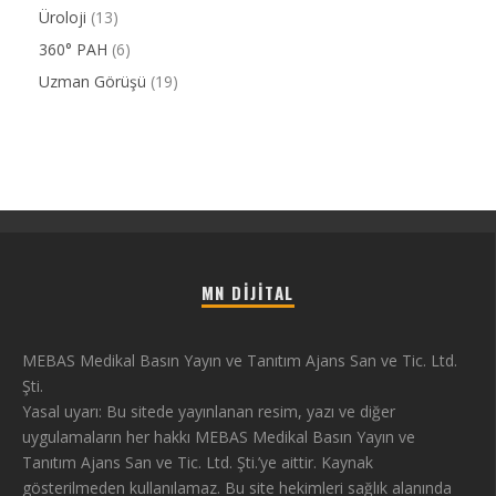
Üroloji
(13)
360° PAH
(6)
Uzman Görüşü
(19)
MN DIJITAL
MEBAS Medikal Basın Yayın ve Tanıtım Ajans San ve Tic. Ltd.
Şti.
Yasal uyarı: Bu sitede yayınlanan resim, yazı ve diğer
uygulamaların her hakkı MEBAS Medikal Basın Yayın ve
Tanıtım Ajans San ve Tic. Ltd. Şti.’ye aittir. Kaynak
gösterilmeden kullanılamaz. Bu site hekimleri sağlık alanında