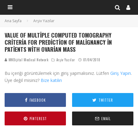
Ana Sayfa
Arşiv Yazılar
VALUE OF MULTIPLE COMPUTED TOMOGRAPHY
CRITERIA FOR PREDICTION OF MALIGNANCY IN
PATIENTS WITH OVARIAN MASS
MNDijital Medical Network
Arşiv Yazılar
01/04/2018
Bu içeriği görüntülemek için giriş yapmalısınız. Lütfen
Giriş Yapın
.
Üye değil misiniz?
Bize katılın
FACEBOOK
TWITTER
PINTEREST
EMAIL