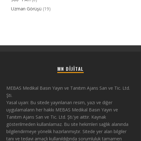
Uzman Görüşü
(19)
MN DIJITAL
MEBAS Medikal Basın Yayın ve Tanıtım Ajans San ve Tic. Ltd.
Şti.
Yasal uyarı: Bu sitede yayınlanan resim, yazı ve diğer
uygulamaların her hakkı MEBAS Medikal Basın Yayın ve
Tanıtım Ajans San ve Tic. Ltd. Şti.’ye aittir. Kaynak
gösterilmeden kullanılamaz. Bu site hekimleri sağlık alanında
bilgilendirmeye yönelik hazırlanmıştır. Sitede yer alan bilgiler
tanı ve tedavi amaçlı kullanıldığında sorumluluk tamamen