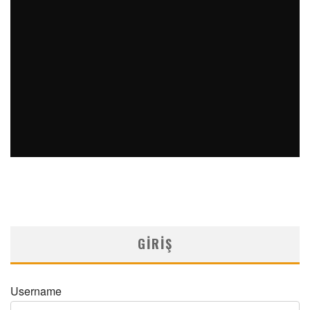
PERKÜTAN KORONER GIRIŞIMLERIN OLAĞANDIŞI BIR
ÖRNEĞI
MNDijital Medical Network
Arşiv Yazılar
19/06/2026
SAFEN VEN GREFT HASTALIĞI ILE İLIŞKILI OLARAK
TRIGLISERID/HDL ORANININ DEĞERLENDIRILMESI
MNDijital Medical Network
MN Kardiyoloji
19/06/2026
GIRIŞ
Username