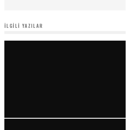
İLGILI YAZILAR
YIRMI İKI STENT VE “RAILROAD PATTERN”: TEKRARLAYAN