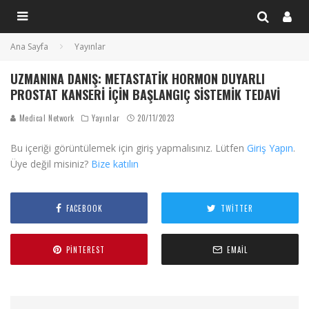
Ana Sayfa
Yayınlar
UZMANINA DANIŞ: METASTATIK HORMON DUYARLI
PROSTAT KANSERI İÇIN BAŞLANGIÇ SISTEMIK TEDAVI
Medical Network
Yayınlar
20/11/2023
Bu içeriği görüntülemek için giriş yapmalısınız. Lütfen
Giriş Yapın
.
Üye değil misiniz?
Bize katılın
FACEBOOK
TWITTER
PINTEREST
EMAIL