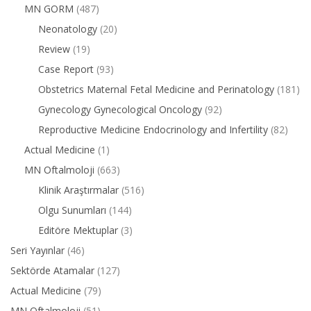
MN GORM
(487)
Neonatology
(20)
Review
(19)
Case Report
(93)
Obstetrics Maternal Fetal Medicine and Perinatology
(181)
Gynecology Gynecological Oncology
(92)
Reproductive Medicine Endocrinology and Infertility
(82)
Actual Medicine
(1)
MN Oftalmoloji
(663)
Klinik Araştırmalar
(516)
Olgu Sunumları
(144)
Editöre Mektuplar
(3)
Seri Yayınlar
(46)
Sektörde Atamalar
(127)
Actual Medicine
(79)
MN Oftalmoloji
(51)