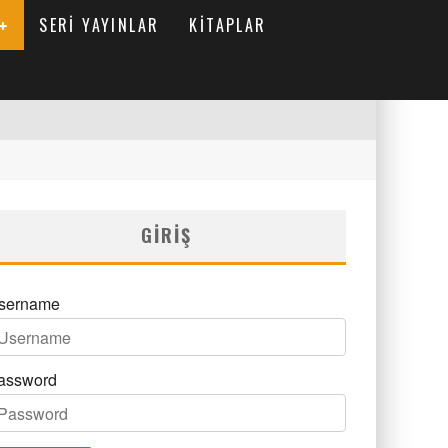
SERI YAYINLAR
KITAPLAR
GIRIŞ
sername
assword