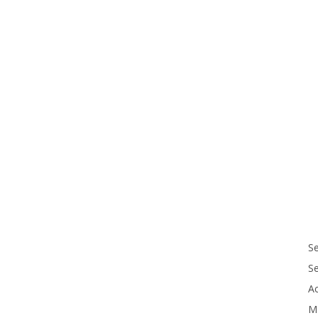
Se
S
Ac
M