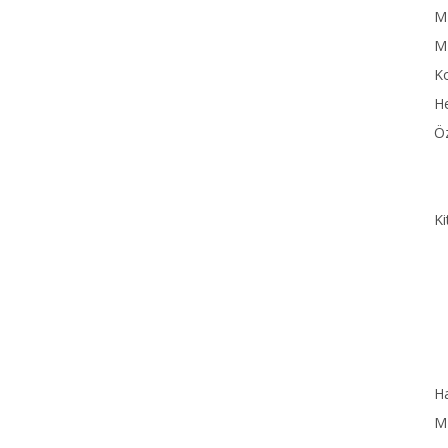
MN
M
Ko
He
Öz
Ki
Ha
MN