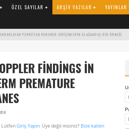
ÖZEL SAYILAR
ARŞIV YAZILAR
YAYINLAR
 TEKRARLAYAN PERKÜTAN KORONER GIRIŞIMLERIN OLAĞANDIŞI BIR ÖRNEĞI
LARAK TRIGLISERID/HDL ORANININ DEĞERLENDIRILMESI
ENIK KATSAYI ILE ARASINDAKI İLIŞKI
OPPLER FINDINGS IN
TERM PREMATURE
U
ANES
P
2014
. Lütfen
Giriş Yapın
. Üye değil misiniz?
Bize katılın