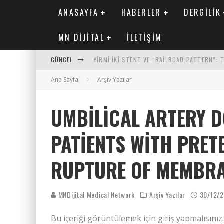
ANASAYFA
HABERLER
DERGILIK
MN DIJITAL
İLETIŞIM
GÜNCEL
YIRMI İKI STENT VE “RAILROAD PATTERN”:
Ana Sayfa
SAFEN VEN GREFT HASTALIĞI ILE İLIŞKILI O
Arşiv Yazılar
KORONER ARTER KALSIYUM SKORUNUN ATEROJ
UMBILICAL ARTERY D
MN KARDIYOLOJI YIL 33 SAYI 2 2026
PATIENTS WITH PRE
RUPTURE OF MEMBR
MNDijital Medical Network
Arşiv Yazılar
30/12/
Bu içeriği görüntülemek için giriş yapmalısınız