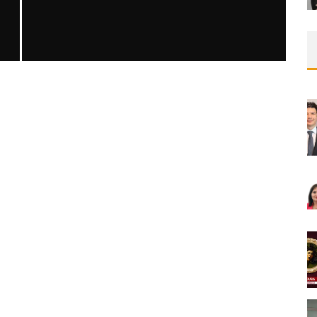
SAFEN VEN GREFT HASTALIĞI ILE İLIŞKILI
OLARAK TRIGLISERID/HDL ORANININ
DEĞERLENDIRILMESI
MNDijital Medical Network
MN Kardiyoloji
19/06/2026