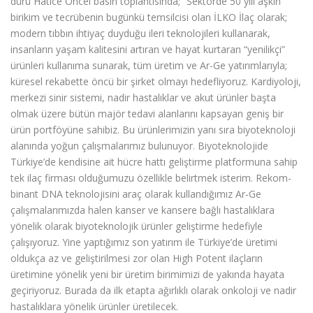
dürü Hatice Öncel basın toplantısında; “Sektörde 50 yılı aşkın
birikim ve tecrübenin bugünkü temsilcisi olan İLKO İlaç olarak;
modern tıbbın ihtiyaç duyduğu ileri teknolojileri kullanarak,
insanların yaşam kalitesini artıran ve hayat kurtaran “yenilikçi”
ürünleri kullanıma sunarak, tüm üretim ve Ar-Ge yatırımlarıyla;
küresel rekabette öncü bir şirket olmayı hedefliyoruz. Kardiyoloji,
merkezi sinir sistemi, nadir hastalıklar ve akut ürünler başta
olmak üzere bütün majör tedavi alanlarını kapsayan geniş bir
ürün portföyüne sahibiz. Bu ürünlerimizin yanı sıra biyoteknoloji
alanında yoğun çalışmalarımız bulunuyor. Biyoteknolojide
Türkiye’de kendisine ait hücre hattı geliştirme platformuna sahip
tek ilaç firması olduğumuzu özellikle belirtmek isterim. Re­kom­
binant DNA teknolojisini araç olarak kullandığımız Ar-Ge
çalışmalarımızda halen kanser ve kansere bağlı hastalıklara
yönelik olarak biyoteknolojik ürünler geliştirme hedefiyle
çalışıyoruz. Yine yaptığımız son yatırım ile Türkiye’de üretimi
oldukça az ve geliştirilmesi zor olan High Potent ilaçların
üretimine yönelik yeni bir üretim birimimizi de yakında hayata
geçiriyoruz. Burada da ilk etapta ağırlıklı olarak onkoloji ve nadir
hastalıklara yönelik ürünler üretilecek.