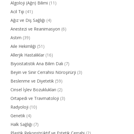
Algoloji (Ağrı) Bilimi
(11)
Acil Tıp
(41)
Ağız ve Diş Sağlığı
(4)
Anestezi ve Reanimasyon
(6)
Astım
(39)
Aile Hekimliği
(51)
Allerjik Hastalıklar
(16)
Biyoistatistik Ana Bilim Dalı
(7)
Beyin ve Sinir Cerrahisi Nöroşirürji
(3)
Beslenme ve Diyetetik
(59)
Cinsel İşlev Bozuklukları
(2)
Ortapedi ve Travmatoloji
(3)
Radyoloji
(10)
Genetik
(4)
Halk Sağlığı
(7)
Plastik Rekonstrüktif ve Estetik Cerrahi
(2)