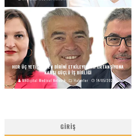
HER ÜÇ YETIŞKINDEN BIRINI ETKILEYEN HIPERTANSIYONA
KARŞI GÜÇLÜ İŞ BIRLIĞI
MNDijital Medical Network
Haberler
14/05/2026
GIRIŞ