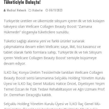
Tüketiciyle Buluştu!
Medical Network
Haberler
06/11/2023
Türkiye’de üretilen ve ülkemizde silisyum içeren ilk ve tek kolajen
takviyesi olan Wellcare Collagen Beauty Boost “Zamana
Hükmedin” sloganıyla tüketicilere sunuldu.
Tüketici sağlığı alanına yeni ve farklı ürünler sunarak
çalışmalarına devam eden Wellcare; saşe, likit, toz kavanoz ve
tablet olarak farklı formlara sahip, Türkiye’de ilk ve tek Silisyum
içeren ‘Wellcare Collagen Beauty Boost’ serisiyle büyümeye
devam ediyor.
İLKO İlaç Konya Üretim Tesisleri’nde tanıtılan Wellcare Col­la­gen
Beauty Boost serisi lansmanına Selçuklu Holding Yönetim Kurulu
Üyesi ve İLKO İlaç Genel Müdürü Hatice Öncel, Diyetisyen Yeşim
Temel Özcan ile Fizik Tedavi Re­ha­­bilitasyon ve Ağrı Uzmanı Prof.
Dr. Demirhan Dıraçoğlu katıldı.
Selçuklu Holding Yönetim Kurulu Üyesi ve İLKO İlaç Genel Mü­