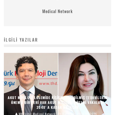
Medical Network
İLGILI YAZILAR
AKUT MIYELOID LÖSEMIDE KIŞISELLEŞTIRILMIŞ TEDAVILERIN
ÖNEMLI BIR YERI VAR AKUT MIYELOID LÖSEMI VAKALARI
2040′ A KADAR ARTACAK
MNDijital Medical Network
Haberler
14/05/2026