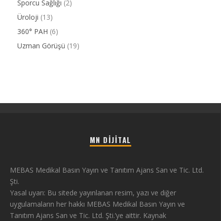
Sporcu Sağlığı
(2)
Üroloji
(13)
360° PAH
(6)
Uzman Görüşü
(19)
MN DIJITAL
MEBAS Medikal Basın Yayın ve Tanıtım Ajans San ve Tic. Ltd.
Şti.
Yasal uyarı: Bu sitede yayınlanan resim, yazı ve diğer
uygulamaların her hakkı MEBAS Medikal Basın Yayın ve
Tanıtım Ajans San ve Tic. Ltd. Şti.’ye aittir. Kaynak