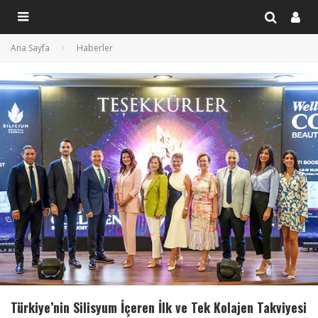
Ana Sayfa
Haberler
Türkiye’nin Silisyum İçeren İlk ve Tek Kolajen Takviyesi