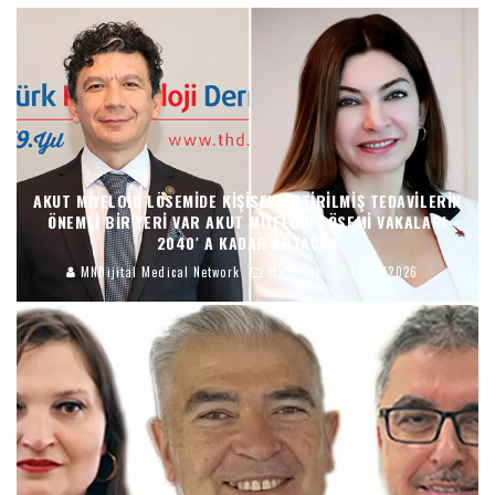
AKUT MIYELOID LÖSEMIDE KIŞISELLEŞTIRILMIŞ TEDAVILERIN
ÖNEMLI BIR YERI VAR AKUT MIYELOID LÖSEMI VAKALARI
2040′ A KADAR ARTACAK
MNDijital Medical Network
Haberler
14/05/2026