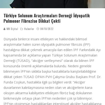
Türkiye Solunum Araştırmaları Derneği İdyopatik
Pulmoner Fibrozise Dikkat Çekti
MN Dijital
Haberler
04/10/2022
Dünyada binlerce insanı etkileyen ve hakkındaki bilimsel
araştırmalar halen süren idyopatik pulmoner fibrozis (İPF)
hastalığına dikkat çekmek amacıyla ilan edilen İPF Farkın­dalık Ayı
kapsamında bir açıklama yapan Türkiye Solunum Araştırmaları
Derneği (TÜSAD), “akciğer sertleşmesi” olarak da bilinen İPF
konusunda önemli açıklamalarda bulundu. Nedeni genelde
bilinmeyen İPF’nin sıklıkla başka hastalıklarla karıştırılabildiğine
dikkat çeken TÜSAD DPAH-PVH Çalışma Grubu Başkanı Prof. Dr.
Funda Coşkun, hastalıkla ilgili şu bilgileri verdi: “Akciğer
duvarlarının kalınlaşmasına neden olan ve akciğerlerin kana
oksijen aktarma kabiliyetini etkileyen fibröz bağ dokularının
birikmesiyle ortaya çıkan İPF’nin nedenleri çok iyi bilinmiyor.
İPF’nin otoimmün hastalıklardan interstisyel akciğer hastalıklarına