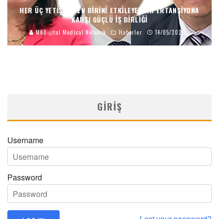
HER ÜÇ YETIŞKINDEN BIRINI ETKILEYEN HIPERTANSIYONA
KARŞI GÜÇLÜ İŞ BIRLIĞI
MNDijital Medical Network
Haberler
14/05/2026
GIRIŞ
Username
Password
Lost your password?