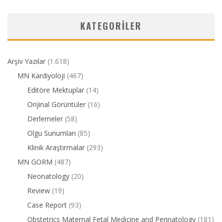
KATEGORILER
Arşiv Yazılar
(1.618)
MN Kardiyoloji
(467)
Editöre Mektuplar
(14)
Orijinal Görüntüler
(16)
Derlemeler
(58)
Olgu Sunumları
(85)
Klinik Araştırmalar
(293)
MN GORM
(487)
Neonatology
(20)
Review
(19)
Case Report
(93)
Obstetrics Maternal Fetal Medicine and Perinatology
(181)