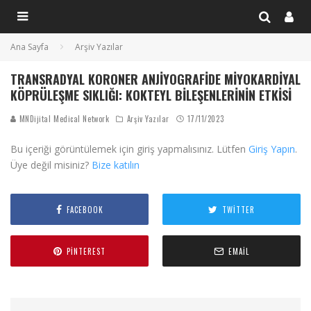
Ana Sayfa
Arşiv Yazılar
TRANSRADYAL KORONER ANJIYOGRAFIDE MIYOKARDIYAL
KÖPRÜLEŞME SIKLIĞI: KOKTEYL BILEŞENLERININ ETKISI
MNDijital Medical Network
Arşiv Yazılar
17/11/2023
Bu içeriği görüntülemek için giriş yapmalısınız. Lütfen
Giriş Yapın
.
Üye değil misiniz?
Bize katılın
FACEBOOK
TWITTER
PINTEREST
EMAIL