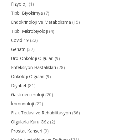
Fizyoloji
(1)
Tıbbi Biyokimya
(7)
Endokrinoloji ve Metabolizma
(15)
Tıbbi Mikrobiyoloji
(4)
Covid-19
(22)
Geriatri
(37)
Üro-Onkoloji Olguları
(9)
Enfeksiyon Hastalıkları
(28)
Onkoloji Olguları
(9)
Diyabet
(81)
Gastroenteroloji
(20)
İmmünoloji
(22)
Fizik Tedavi ve Rehabilitasyon
(36)
Olgularla Kuru Göz
(2)
Prostat Kanseri
(9)
Kadın Hastalıkları ve Doğum
(531)