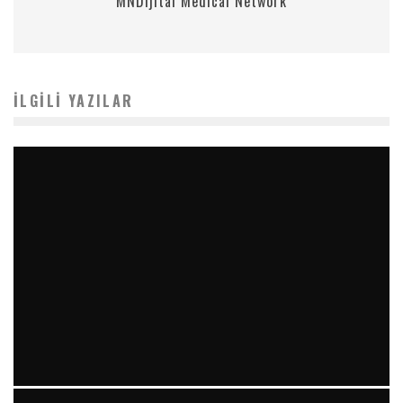
MNDijital Medical Network
İLGILI YAZILAR