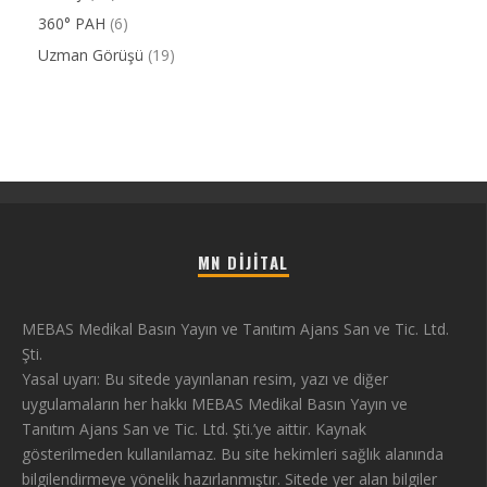
360° PAH
(6)
Uzman Görüşü
(19)
MN DIJITAL
MEBAS Medikal Basın Yayın ve Tanıtım Ajans San ve Tic. Ltd.
Şti.
Yasal uyarı: Bu sitede yayınlanan resim, yazı ve diğer
uygulamaların her hakkı MEBAS Medikal Basın Yayın ve
Tanıtım Ajans San ve Tic. Ltd. Şti.’ye aittir. Kaynak
gösterilmeden kullanılamaz. Bu site hekimleri sağlık alanında
bilgilendirmeye yönelik hazırlanmıştır. Sitede yer alan bilgiler