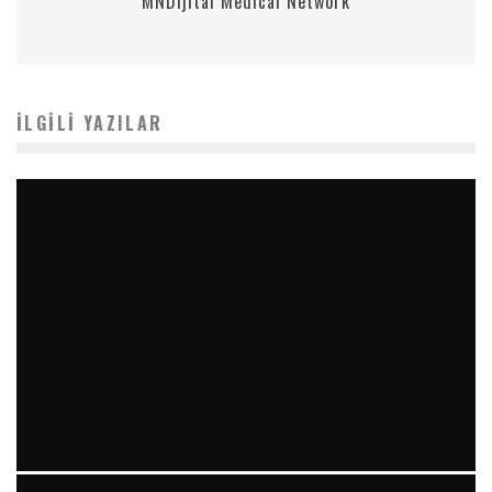
MNDijital Medical Network
İLGILI YAZILAR