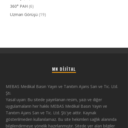
360° PAH
(6)
Uzman Görüşü
(19)
MN DIJITAL
MEBAS Medikal Basın Yayın ve Tanıtım Ajans San ve Tic. Ltd.
Şti.
Yasal uyarı: Bu sitede yayınlanan resim, yazı ve diğer
uygulamaların her hakkı MEBAS Medikal Basın Yayın ve
Tanıtım Ajans San ve Tic. Ltd. Şti.’ye aittir. Kaynak
gösterilmeden kullanılamaz. Bu site hekimleri sağlık alanında
bilgilendirmeye yönelik hazırlanmıştır. Sitede yer alan bilgiler