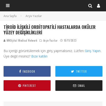
Ana Sayfa
Arşiv Yazılar
TIROID İLIŞKILI ORBITOPATILI HASTALARDA OKÜLER
YÜZEY DEĞIŞIKLIKLERI
MNDijital Medical Network
Arşiv Yazılar
10/11/2023
Bu içeriği görüntülemek için giriş yapmalısınız. Lütfen
Giriş Yapın
.
Üye değil misiniz?
Bize katılın
FACEBOOK
TWITTER
PINTEREST
EMAIL