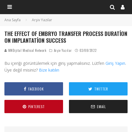
Ana Sayfa
Arşiv Yazılar
THE EFFECT OF EMBRYO TRANSFER PROCESS DURATION
ON IMPLANTATION SUCCESS
MNDijital Medical Network
Arşiv Yazılar
03/08/2022
Bu içeriği görüntülemek için giriş yapmalısınız. Lütfen
Giriş Yapın
.
Üye değil misiniz?
Bize katılın
FACEBOOK
TWITTER
PINTEREST
EMAIL