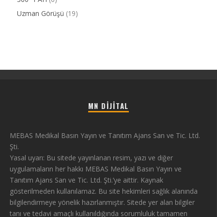
Uzman Görüşü
(19)
MN DIJITAL
MEBAS Medikal Basın Yayın ve Tanıtım Ajans San ve Tic. Ltd.
Şti.
Yasal uyarı: Bu sitede yayınlanan resim, yazı ve diğer
uygulamaların her hakkı MEBAS Medikal Basın Yayın ve
Tanıtım Ajans San ve Tic. Ltd. Şti.’ye aittir. Kaynak
gösterilmeden kullanılamaz. Bu site hekimleri sağlık alanında
bilgilendirmeye yönelik hazırlanmıştır. Sitede yer alan bilgiler
tanı ve tedavi amaçlı kullanıldığında sorumluluk tamamen