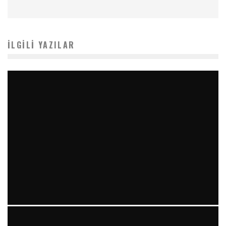
İLGILI YAZILAR
YIRMI İKI STENT VE “RAILROAD PATTERN”: TEKRARLAYAN