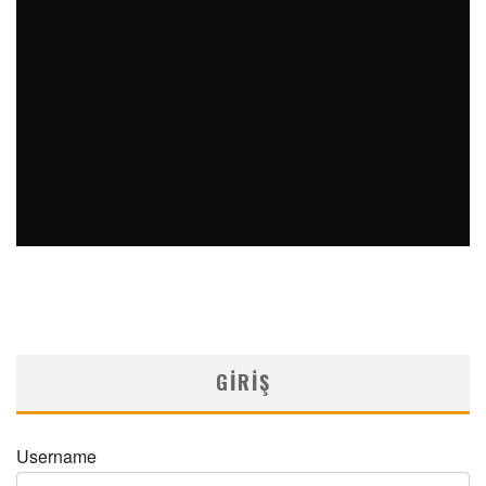
PERKÜTAN KORONER GIRIŞIMLERIN OLAĞANDIŞI BIR
ÖRNEĞI
MNDijital Medical Network
Arşiv Yazılar
19/06/2026
SAFEN VEN GREFT HASTALIĞI ILE İLIŞKILI OLARAK
TRIGLISERID/HDL ORANININ DEĞERLENDIRILMESI
MNDijital Medical Network
MN Kardiyoloji
19/06/2026
GIRIŞ
Username