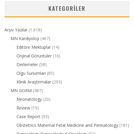
KATEGORILER
Arşiv Yazılar
(1.618)
MN Kardiyoloji
(467)
Editöre Mektuplar
(14)
Orijinal Görüntüler
(16)
Derlemeler
(58)
Olgu Sunumları
(85)
Klinik Araştırmalar
(293)
MN GORM
(487)
Neonatology
(20)
Review
(19)
Case Report
(93)
Obstetrics Maternal Fetal Medicine and Perinatology
(181)
Gynecology Gynecological Oncology
(92)