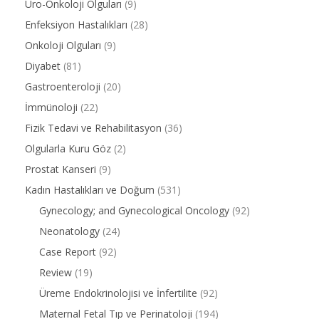
Üro-Onkoloji Olguları
(9)
Enfeksiyon Hastalıkları
(28)
Onkoloji Olguları
(9)
Diyabet
(81)
Gastroenteroloji
(20)
İmmünoloji
(22)
Fizik Tedavi ve Rehabilitasyon
(36)
Olgularla Kuru Göz
(2)
Prostat Kanseri
(9)
Kadın Hastalıkları ve Doğum
(531)
Gynecology; and Gynecological Oncology
(92)
Neonatology
(24)
Case Report
(92)
Review
(19)
Üreme Endokrinolojisi ve İnfertilite
(92)
Maternal Fetal Tıp ve Perinatoloji
(194)