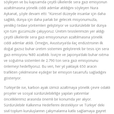
söyleyen ve bu kapsamda çeşitli ülkelerde sera gazı emisyonun
azaltılmasına yönelik ciddi adımlar atıldığını söyleyen Nura
Aykanat, şöyle devam etti: “Küresel düzeyde insanlar için daha
sağlıklı, dünya için daha parlak bir gelecek misyonumuzla,
yenilikçi tedavi yöntemleri geliştiriyor ve sürdürülebilir bir dünya
için tüm gücümüzle çalışıyoruz. Üretim tesislerimizin yer aldığı
çeşitli ülkelerde sera gazı emisyonunun azaltılmasına yönelik
ciddi adımlar atıldı. Örneğin, Avusturya’da ilaç endüstrisinin ilk
doğal gazsız buhar üretim sistemini geliştirerek bir tesis için sera
gazı emisyonu %80 azaltıldı. İsviçre ve Japonya’daki buhar ısıtma
ve soğutma sistemleri ile 2.790 ton sera gazı emisyonunu
önlemeyi hedefliyoruz. Bu veri, her yıl yaklaşık 650 aracın
trafikten çekilmesine eşdeğer bir emisyon tasarrufu sağladığını
gösteriyor.
Türkiye’de ise, karbon ayak izimizi azaltmaya yönelik çevre odaklı
projeler ve sosyal sürdürülebilirliğe yapılan yatırımlar
önceliklerimiz arasında önemli bir konumda yer alıyor.
Sürdürülebilir Kalkınma Hedeflerini destekliyor ve Türkiye’ deki
sivil toplum kuruluşlarının çalışmalarına katkı sağlamaya gayret