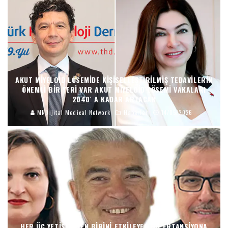
AKUT MIYELOID LÖSEMIDE KIŞISELLEŞTIRILMIŞ TEDAVILERIN
ÖNEMLI BIR YERI VAR AKUT MIYELOID LÖSEMI VAKALARI
2040′ A KADAR ARTACAK
MNDijital Medical Network
Haberler
14/05/2026
HER ÜÇ YETIŞKINDEN BIRINI ETKILEYEN HIPERTANSIYONA