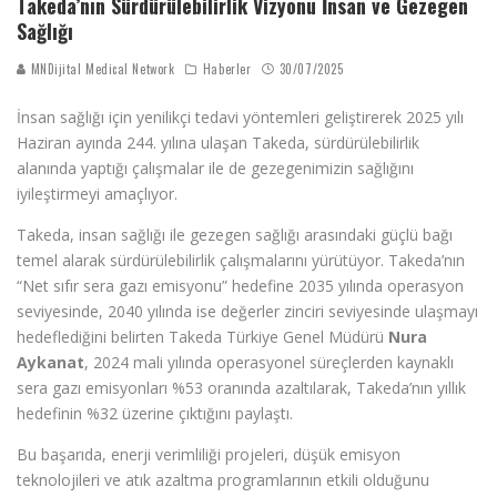
Takeda’nın Sürdürülebilirlik Vizyonu İnsan ve Gezegen
Sağlığı
MNDijital Medical Network
Haberler
30/07/2025
İnsan sağlığı için yenilikçi tedavi yöntemleri geliştirerek 2025 yılı
Haziran ayında 244. yılına ulaşan Takeda, sürdürülebilirlik
alanında yaptığı çalışmalar ile de gezegenimizin sağlığını
iyileştirmeyi amaçlıyor.
Takeda, insan sağlığı ile gezegen sağlığı arasındaki güçlü bağı
temel alarak sürdürülebilirlik çalışmalarını yürütüyor. Takeda’nın
“Net sıfır sera gazı emisyonu” hedefine 2035 yılında operasyon
seviyesinde, 2040 yılında ise değerler zinciri seviyesinde ulaşmayı
hedeflediğini belirten Takeda Türkiye Genel Müdürü
Nura
Aykanat
, 2024 mali yılında operasyonel süreçlerden kaynaklı
sera gazı emisyonları %53 oranında azaltılarak, Takeda’nın yıllık
hedefinin %32 üzerine çıktığını paylaştı.
Bu başarıda, enerji verimliliği projeleri, düşük emisyon
teknolojileri ve atık azaltma programlarının etkili olduğunu